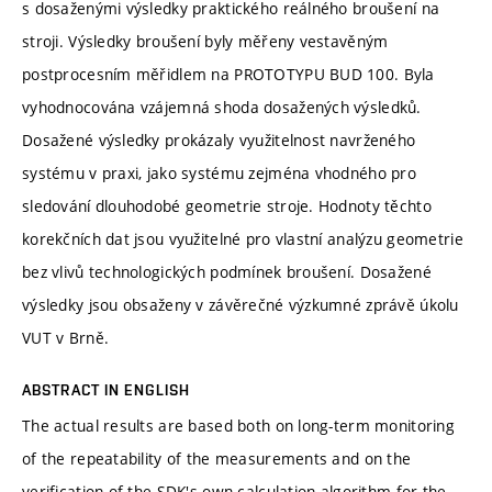
s dosaženými výsledky praktického reálného broušení na
stroji. Výsledky broušení byly měřeny vestavěným
postprocesním měřidlem na PROTOTYPU BUD 100. Byla
vyhodnocována vzájemná shoda dosažených výsledků.
Dosažené výsledky prokázaly využitelnost navrženého
systému v praxi, jako systému zejména vhodného pro
sledování dlouhodobé geometrie stroje. Hodnoty těchto
korekčních dat jsou využitelné pro vlastní analýzu geometrie
bez vlivů technologických podmínek broušení. Dosažené
výsledky jsou obsaženy v závěrečné výzkumné zprávě úkolu
VUT v Brně.
ABSTRACT IN ENGLISH
The actual results are based both on long-term monitoring
of the repeatability of the measurements and on the
verification of the SDK's own calculation algorithm for the