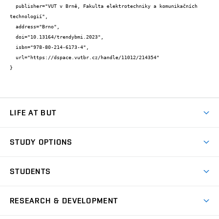
  publisher="VUT v Brně, Fakulta elektrotechniky a komunikačních 
technologií",

  address="Brno",

  doi="10.13164/trendybmi.2023",

  isbn="978-80-214-6173-4",

  url="https://dspace.vutbr.cz/handle/11012/214354"

}
LIFE AT BUT
BUT Ambience
STUDY OPTIONS
Spaces
Join BUT
Dormitories
STUDENTS
Short-term studies
Refectories
Courses
Study Regulations
Going Abroad
Scholarships
Degree studies in English
RESEARCH & DEVELOPMENT
Sport
Study programmes
Personal Data Protection
Admission Office
Social Safety
Degree studies in Czech
Brno