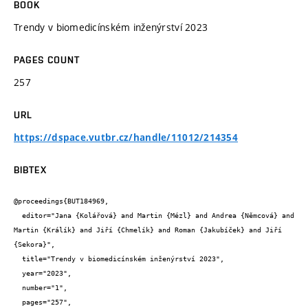
BOOK
Trendy v biomedicínském inženýrství 2023
PAGES COUNT
257
URL
https://dspace.vutbr.cz/handle/11012/214354
BIBTEX
@proceedings{BUT184969,

  editor="Jana {Kolářová} and Martin {Mézl} and Andrea {Němcová} and 
Martin {Králík} and Jiří {Chmelík} and Roman {Jakubíček} and Jiří 
{Sekora}",

  title="Trendy v biomedicínském inženýrství 2023",

  year="2023",

  number="1",

  pages="257",
