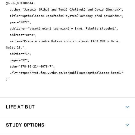
@book{BUT180614,

  author="Jaromír {Říha} and Tomáš {Julínek} and David {Duchan}",

  title="Optimalizace uspořádání systémů ochrany před povodněmi",

  year="2022",

  publisher="Vysoké učení technické v Brně, Fakulta stavební",

  address="Brno",

  series="Práce a studie Ústavu vodních staveb FAST VUT v Brně. 
Sešit 16.",

  edition="1",

  pages="92",

  isbn="978-80-214-6073-7",

  url="https://vst.fce.vutbr.cz/cs/publikace/optimalizace-hrazi/"

}
LIFE AT BUT
BUT Ambience
STUDY OPTIONS
Spaces