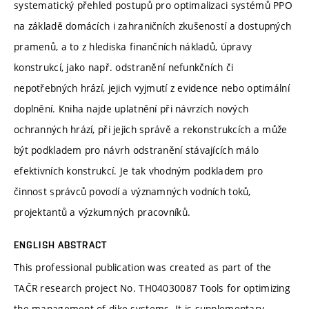
systematický přehled postupů pro optimalizaci systémů PPO
na základě domácích i zahraničních zkušeností a dostupných
pramenů, a to z hlediska finančních nákladů, úpravy
konstrukcí, jako např. odstranění nefunkčních či
nepotřebných hrází, jejich vyjmutí z evidence nebo optimální
doplnění. Kniha najde uplatnění při návrzích nových
ochranných hrází, při jejich správě a rekonstrukcích a může
být podkladem pro návrh odstranění stávajících málo
efektivních konstrukcí. Je tak vhodným podkladem pro
činnost správců povodí a významných vodních toků,
projektantů a výzkumných pracovníků.
ENGLISH ABSTRACT
This professional publication was created as part of the
TAČR research project No. TH04030087 Tools for optimizing
the management of dike systems. It is supplementary