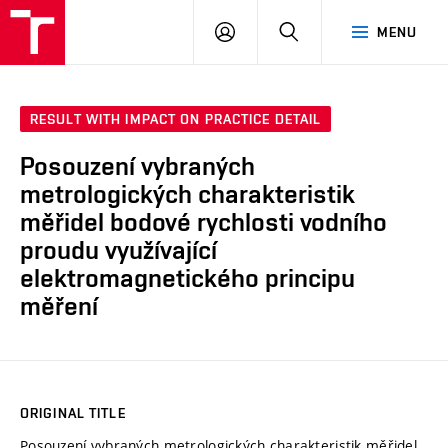
VUT
LOG
SEARCH
MENU
IN
RESULT WITH IMPACT ON PRACTICE DETAIL
Posouzení vybraných
metrologických charakteristik
měřidel bodové rychlosti vodního
proudu využívající
elektromagnetického principu
měření
ORIGINAL TITLE
Posouzení vybraných metrologických charakteristik měřidel