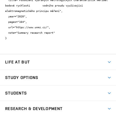
  title="Posouzení vybraných metrologických charakteristik měřidel 
bodové rychlosti        vodního proudu využívající      
elektromagnetického principu měření",

  year="2020",

  pages="164",

  url="https://www.unmz.cz/",

  note="Summary research report"

}
LIFE AT BUT
BUT Ambience
STUDY OPTIONS
Spaces
Join BUT
Dormitories
STUDENTS
Short-term studies
Refectories
Courses
Study Regulations
Going Abroad
Scholarships
Degree studies in English
RESEARCH & DEVELOPMENT
Sport
Study programmes
Personal Data Protection
Admission Office
Social Safety
Degree studies in Czech