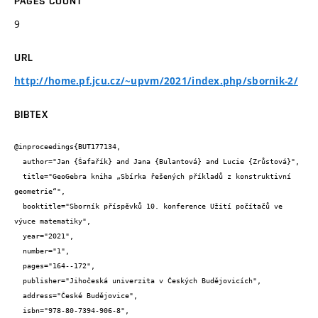
PAGES COUNT
9
URL
http://home.pf.jcu.cz/~upvm/2021/index.php/sbornik-2/
BIBTEX
@inproceedings{BUT177134,

  author="Jan {Šafařík} and Jana {Bulantová} and Lucie {Zrůstová}",

  title="GeoGebra kniha „Sbírka řešených příkladů z konstruktivní 
geometrie“",

  booktitle="Sborník příspěvků 10. konference Užití počítačů ve 
výuce matematiky",

  year="2021",

  number="1",

  pages="164--172",

  publisher="Jihočeská univerzita v Českých Budějovicích",

  address="České Budějovice",

  isbn="978-80-7394-906-8",
