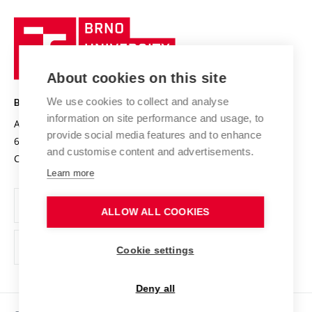
University profile
Research quality assurance system
International Staff Week
Brno
Sustainable university
University
Research infrastructures
International Agreements
of
Entrepreneurial University / ContriBUTe
Knowledge Transfer
University Networks
About cookies on this site
Technology
Safe University
Open Science
Cooperation with Schools
We use cookies to collect and analyse
BRNO UNIVERSITY OF TECHNOLOGY
Organization Structure
Projects
information on site performance and usage, to
Antonínská 548/1
www.vut.cz
provide social media features and to enhance
Projects from Structural Funds
602 00 Brno
vut@vutbr.cz
Official notice board
and customise content and advertisements.
Czech Republic
Specific University Research
Personal Data Protection
Learn more
Career at BUT
ALLOW ALL COOKIES
Support and development of employees and students
Equal opportunities
Cookie settings
Social Safety
Deny all
HR Award