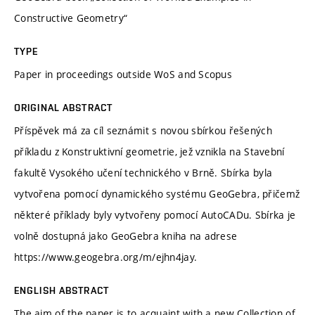
Constructive Geometry“
TYPE
Paper in proceedings outside WoS and Scopus
ORIGINAL ABSTRACT
Příspěvek má za cíl seznámit s novou sbírkou řešených
příkladu z Konstruktivní geometrie, jež vznikla na Stavební
fakultě Vysokého učení technického v Brně. Sbírka byla
vytvořena pomocí dynamického systému GeoGebra, přičemž
některé příklady byly vytvořeny pomocí AutoCADu. Sbírka je
volně dostupná jako GeoGebra kniha na adrese
https://www.geogebra.org/m/ejhn4jay.
ENGLISH ABSTRACT
The aim of the paper is to acquaint with a new Collection of