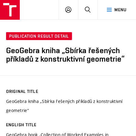
VUT
LOG
SEARCH
MENU
IN
PUBLICATION RESULT DETAIL
GeoGebra kniha „Sbírka řešených
příkladů z konstruktivní geometrie“
ORIGINAL TITLE
GeoGebra kniha „Sbírka řešených příkladů z konstruktivní
geometrie“
ENGLISH TITLE
GeoGebra book „Collection of Worked Examples in