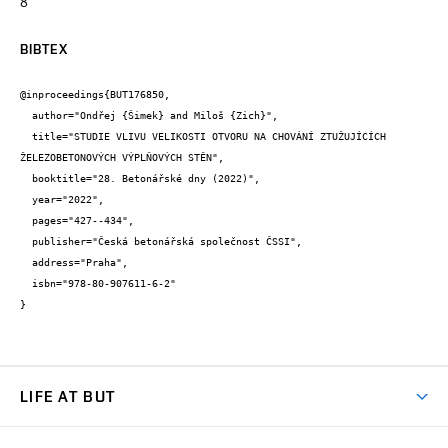
8
BIBTEX
@inproceedings{BUT176850,

  author="Ondřej {Šimek} and Miloš {Zich}",

  title="STUDIE VLIVU VELIKOSTI OTVORU NA CHOVÁNÍ ZTUŽUJÍCÍCH 
ŽELEZOBETONOVÝCH VÝPLŇOVÝCH STĚN",

  booktitle="28. Betonářské dny (2022)",

  year="2022",

  pages="427--434",

  publisher="Česká betonářská společnost ČSSI",

  address="Praha",

  isbn="978-80-907611-6-2"

}
LIFE AT BUT
BUT Ambience