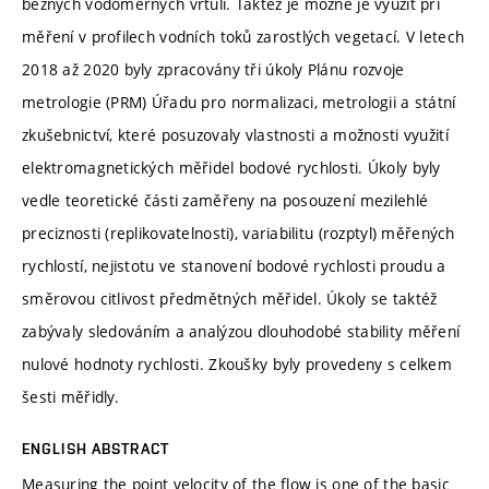
běžných vodoměrných vrtulí. Taktéž je možné je využít při
měření v profilech vodních toků zarostlých vegetací. V letech
2018 až 2020 byly zpracovány tři úkoly Plánu rozvoje
metrologie (PRM) Úřadu pro normalizaci, metrologii a státní
zkušebnictví, které posuzovaly vlastnosti a možnosti využití
elektromagnetických měřidel bodové rychlosti. Úkoly byly
vedle teoretické části zaměřeny na posouzení mezilehlé
preciznosti (replikovatelnosti), variabilitu (rozptyl) měřených
rychlostí, nejistotu ve stanovení bodové rychlosti proudu a
směrovou citlivost předmětných měřidel. Úkoly se taktéž
zabývaly sledováním a analýzou dlouhodobé stability měření
nulové hodnoty rychlosti. Zkoušky byly provedeny s celkem
šesti měřidly.
ENGLISH ABSTRACT
Measuring the point velocity of the flow is one of the basic