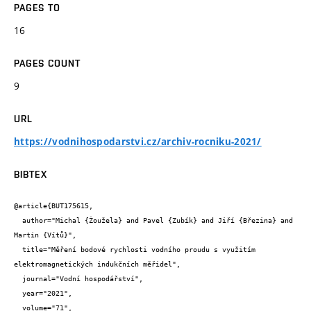
PAGES TO
16
PAGES COUNT
9
URL
https://vodnihospodarstvi.cz/archiv-rocniku-2021/
BIBTEX
@article{BUT175615,

  author="Michal {Žoužela} and Pavel {Zubík} and Jiří {Březina} and 
Martin {Vítů}",

  title="Měření bodové rychlosti vodního proudu s využitím 
elektromagnetických indukčních měřidel",

  journal="Vodní hospodářství",

  year="2021",

  volume="71",
