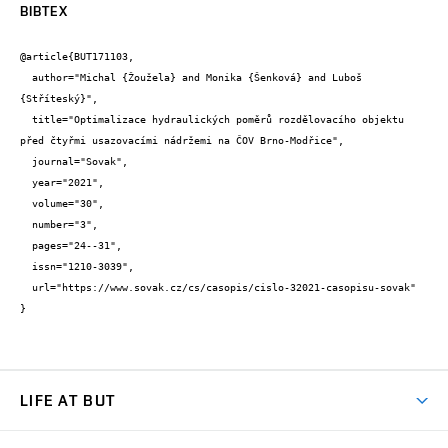
BIBTEX
@article{BUT171103,

  author="Michal {Žoužela} and Monika {Šenková} and Luboš 
{Stříteský}",

  title="Optimalizace hydraulických poměrů rozdělovacího objektu 
před čtyřmi usazovacími nádržemi na ČOV Brno-Modřice",

  journal="Sovak",

  year="2021",

  volume="30",

  number="3",

  pages="24--31",

  issn="1210-3039",

  url="https://www.sovak.cz/cs/casopis/cislo-32021-casopisu-sovak"

}
LIFE AT BUT
BUT Ambience