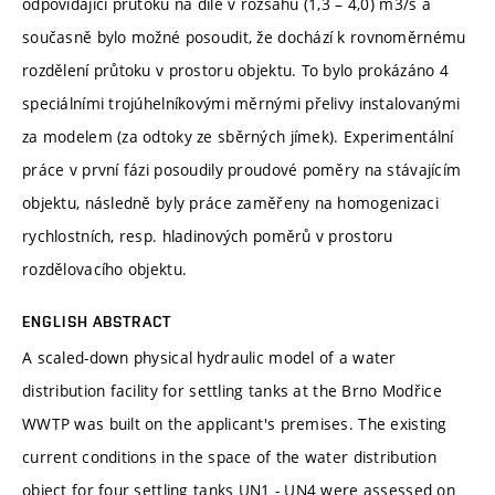
odpovídající průtoku na díle v rozsahu (1,3 – 4,0) m3/s a
současně bylo možné posoudit, že dochází k rovnoměrnému
rozdělení průtoku v prostoru objektu. To bylo prokázáno 4
speciálními trojúhelníkovými měrnými přelivy instalovanými
za modelem (za odtoky ze sběrných jímek). Experimentální
práce v první fázi posoudily proudové poměry na stávajícím
objektu, následně byly práce zaměřeny na homogenizaci
rychlostních, resp. hladinových poměrů v prostoru
rozdělovacího objektu.
ENGLISH ABSTRACT
A scaled-down physical hydraulic model of a water
distribution facility for settling tanks at the Brno Modřice
WWTP was built on the applicant's premises. The existing
current conditions in the space of the water distribution
object for four settling tanks UN1 - UN4 were assessed on