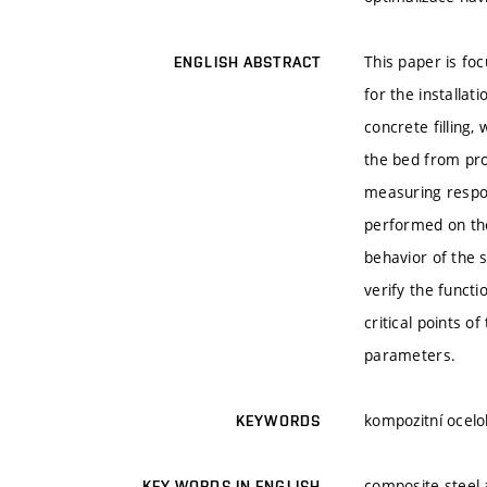
This paper is fo
ENGLISH ABSTRACT
for the installat
concrete filling,
the bed from prod
measuring respon
performed on the
behavior of the 
verify the funct
critical points 
parameters.
kompozitní ocelo
KEYWORDS
composite steel 
KEY WORDS IN ENGLISH