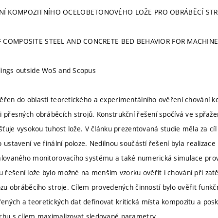
NÍ KOMPOZITNÍHO OCELOBETONOVÉHO LOŽE PRO OBRÁBĚCÍ STR
OF COMPOSITE STEEL AND CONCRETE BED BEHAVIOR FOR MACHIN
dings outside WoS and Scopus
ěřen do oblasti teoretického a experimentálního ověření chování 
i přesných obráběcích strojů. Konstrukční řešení spočívá ve spřaž
jišťuje vysokou tuhost lože. V článku prezentovaná studie měla za c
o ustavení ve finální poloze. Nedílnou součástí řešení byla realiz
talovaného monitorovacího systému a také numerická simulace p
řešení lože bylo možné na menším vzorku ověřit i chování při za
vozu obráběcího stroje. Cílem provedených činností bylo ověřit funk
ných a teoretických dat definovat kritická místa kompozitu a pos
rhu s cílem maximalizovat sledované parametry.