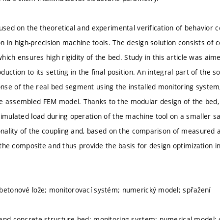
cused on the theoretical and experimental verification of behavior
ion in high-precision machine tools. The design solution consists of 
 which ensures high rigidity of the bed. Study in this article was aim
uction to its setting in the final position. An integral part of the
se of the real bed segment using the installed monitoring system,
 assembled FEM model. Thanks to the modular design of the bed, it
simulated load during operation of the machine tool on a smaller sa
ionality of the coupling and, based on the comparison of measured a
of the composite and thus provide the basis for design optimization
betonové lože; monitorovací systém; numerický model; spřažení
and concrete structure bed; monitoring system; numerical model; 