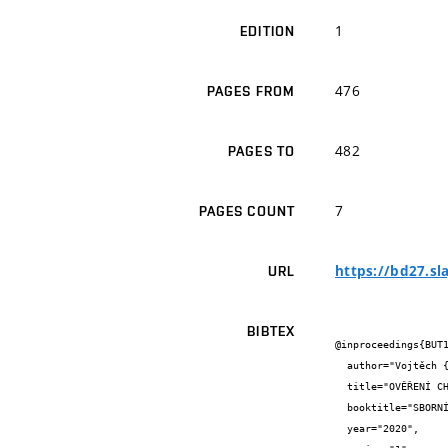
1
EDITION
476
PAGES FROM
482
PAGES TO
7
PAGES COUNT
https://bd27.sl
URL
BIBTEX
@inproceedings{BUT1
  author="Vojtěch {Kostiha} and František {Girgle} and Petr {Štěpánek} and Ivana {Švaříčková} and Petr {Daněk}",

  title="OVĚŘENÍ CHOVÁNÍ KOMPOZITNÍHO OCELOBETONOVÉHO LOŽE PRO OBRÁBĚCÍ STROJE",

  booktitle="SBORNÍK KE KONFERENCI",

  year="2020",
