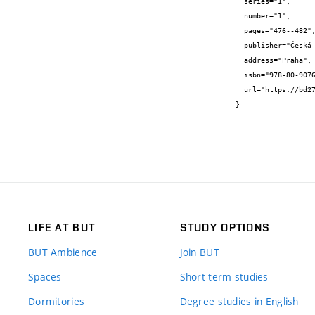
  series="1",

  number="1",

  pages="476--482",

  publisher="Česká betonářská společnost ČSSI",

  address="Praha",

  isbn="978-80-907611-3-1",

  url="https://bd27.slajd.cz/static/oftal/pdf/SBORNIK_27__BD_2020.pdf"

}
LIFE AT BUT
STUDY OPTIONS
BUT Ambience
Join BUT
Spaces
Short-term studies
Dormitories
Degree studies in English