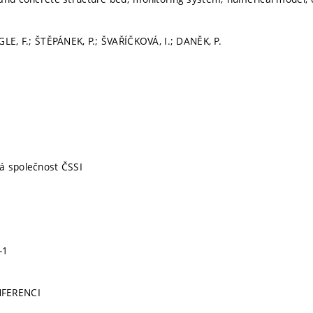
GLE, F.; ŠTĚPÁNEK, P.; ŠVAŘÍČKOVÁ, I.; DANĚK, P.
á společnost ČSSI
-1
NFERENCI