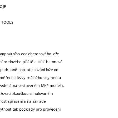
OJE
E TOOLS
kompozitního ocelobetonového lože
ení ocelového pláště a HPC betonové
íl podrobně popsat chování lože od
ace měření odezvy reálného segmentu
rovedená na sestaveném MKP modelu.
těžovací zkouškou simulovaném
čnost spřažení a na základě
kytnout tak podklady pro provedení