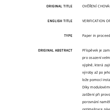
OVĚŘENÍ CHOVÁ
ORIGINAL TITLE
VERIFICATION 
ENGLISH TITLE
Paper in procee
TYPE
Příspěvek je zam
ORIGINAL ABSTRACT
pro osazení velm
výplně, která za
výroby až po jeh
lože pomocí ins
Díky modulovému 
zatížení při pro
porovnání naměře
optimalizace náv