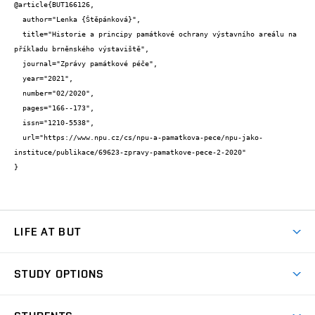
@article{BUT166126,

  author="Lenka {Štěpánková}",

  title="Historie a principy památkové ochrany výstavního areálu na 
příkladu brněnského výstaviště",

  journal="Zprávy památkové péče",

  year="2021",

  number="02/2020",

  pages="166--173",

  issn="1210-5538",

  url="https://www.npu.cz/cs/npu-a-pamatkova-pece/npu-jako-
instituce/publikace/69623-zpravy-pamatkove-pece-2-2020"

}
LIFE AT BUT
BUT Ambience
STUDY OPTIONS
Spaces
Join BUT
Dormitories