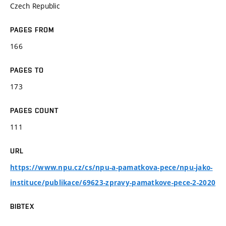
Czech Republic
PAGES FROM
166
PAGES TO
173
PAGES COUNT
111
URL
https://www.npu.cz/cs/npu-a-pamatkova-pece/npu-jako-
instituce/publikace/69623-zpravy-pamatkove-pece-2-2020
BIBTEX