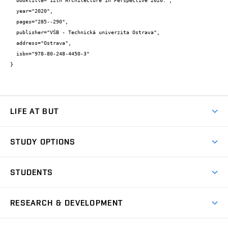
  booktitle="12th Architecture in Perspective 2020.",

  year="2020",

  pages="285--290",

  publisher="VŠB - Technická univerzita Ostrava",

  address="Ostrava",

  isbn="978-80-248-4450-3"

}
LIFE AT BUT
BUT Ambience
STUDY OPTIONS
Spaces
Join BUT
Dormitories
STUDENTS
Short-term studies
Refectories
Courses
Study Regulations
Going Abroad
Scholarships
Degree studies in English
RESEARCH & DEVELOPMENT
Sport
Study programmes
Personal Data Protection
Admission Office
Social Safety
Degree studies in Czech
Brno
Research & Development