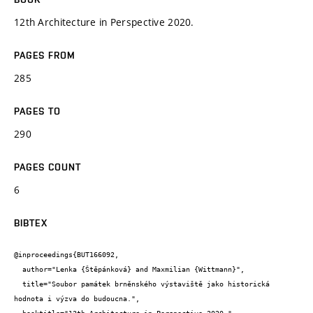
12th Architecture in Perspective 2020.
PAGES FROM
285
PAGES TO
290
PAGES COUNT
6
BIBTEX
@inproceedings{BUT166092,

  author="Lenka {Štěpánková} and Maxmilian {Wittmann}",

  title="Soubor památek brněnského výstaviště jako historická 
hodnota i výzva do budoucna.",
