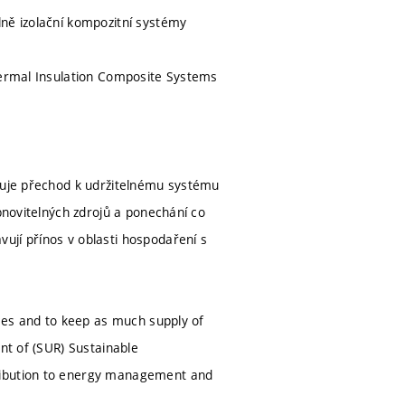
lně izolační kompozitní systémy
Thermal Insulation Composite Systems
avuje přechod k udržitelnému systému
bnovitelných zdrojů a ponechání co
ují přínos v oblasti hospodaření s
rces and to keep as much supply of
nt of (SUR) Sustainable
tribution to energy management and