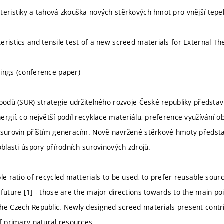
teristiky a tahová zkouška nových stěrkových hmot pro vnější tepe
eristics and tensile test of a new screed materials for External 
ings (conference paper)
 bodů (SUR) strategie udržitelného rozvoje České republiky předst
ergií, co největší podíl recyklace materiálu, preference využívání o
 surovin příštím generacím. Nově navržené stěrkové hmoty představ
oblasti úspory přírodních surovinových zdrojů.
ble ratio of recycled matterials to be used, to prefer reusable sou
 future [1] - those are the major directions towards to the main poi
the Czech Republic. Newly designed screed materials present con
of primary natural resources.