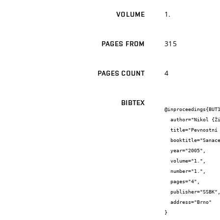
1.
VOLUME
315
PAGES FROM
4
PAGES COUNT
BIBTEX
@inproceedings{BUT1
  author="Nikol {Žižková}",

  title="Pevnostní charakteristiky a tahová zkouška nových stěrkových hmot pro vnější tepelně izolační kompozitní systémy",

  booktitle="Sanace sborník přednášek",

  year="2005",

  volume="1.",

  number="1.",

  pages="4",

  publisher="SSBK",

  address="Brno"

}