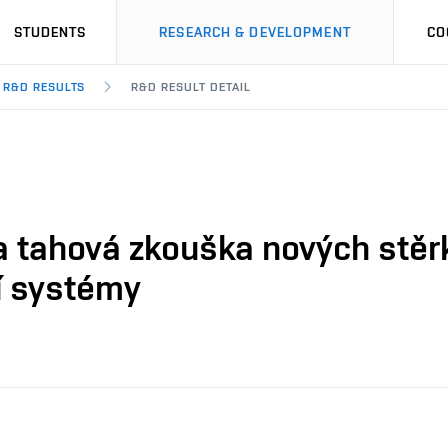
STUDENTS
RESEARCH & DEVELOPMENT
CO
R&D RESULTS
R&D RESULT DETAIL
 a tahová zkouška nových stěr
í systémy