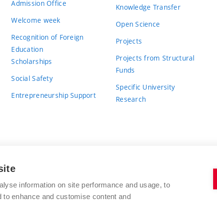
Admission Office
Knowledge Transfer
Welcome week
Open Science
Recognition of Foreign
Projects
Education
Projects from Structural
Scholarships
Funds
Social Safety
Specific University
Entrepreneurship Support
Research
site
BRNO UNIVERSITY OF TECHNOLOGY
alyse information on site performance and usage, to
nd to enhance and customise content and
Antonínská 548/1
www.vut.cz
602 00 Brno
vut@vutbr.cz