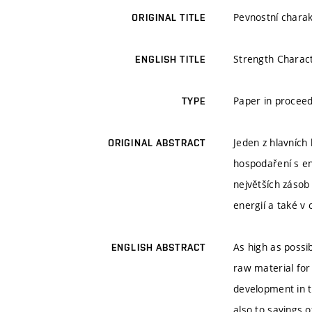
Pevnostní charak
ORIGINAL TITLE
Strength Charact
ENGLISH TITLE
Paper in proceed
TYPE
Jeden z hlavních
ORIGINAL ABSTRACT
hospodaření s en
největších zásob
energií a také v 
As high as possi
ENGLISH ABSTRACT
raw material for
development in 
also to savings 