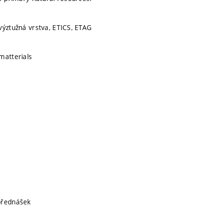
výztužná vrstva, ETICS, ETAG
matterials
přednášek