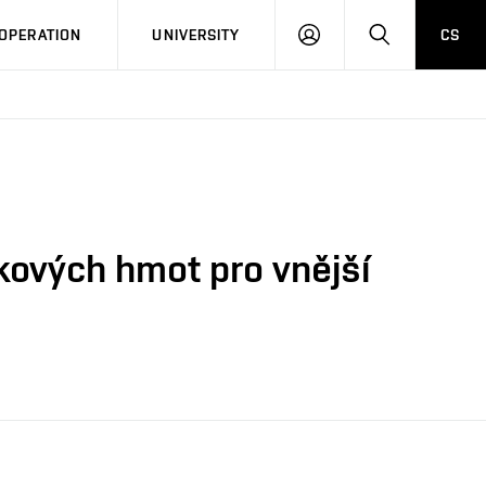
LOG
SEARCH
OPERATION
UNIVERSITY
CS
IN
kových hmot pro vnější