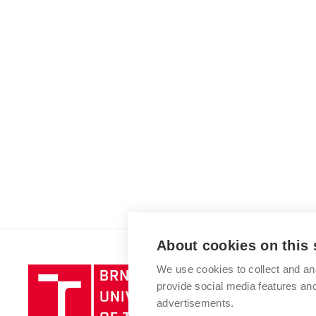
About cookies on this 
We use cookies to collect and an
Brno
provide social media features a
University
advertisements.
of