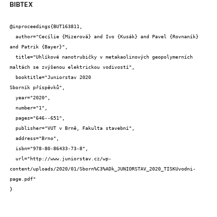
BIBTEX
@inproceedings{BUT163811,

  author="Cecílie {Mizerová} and Ivo {Kusák} and Pavel {Rovnaník} 
and Patrik {Bayer}",

  title="Uhlíkové nanotrubičky v metakaolinových geopolymerních 
maltách se zvýšenou elektrickou vodivostí",

  booktitle="Juniorstav 2020

Sborník příspěvků",

  year="2020",

  number="1",

  pages="646--651",

  publisher="VUT v Brně, Fakulta stavební",

  address="Brno",

  isbn="978-80-86433-73-8",

  url="http://www.juniorstav.cz/wp-
content/uploads/2020/01/Sborn%C3%ADk_JUNIORSTAV_2020_TISKUvodni-
page.pdf"

}