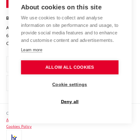
Knowledge Transfer
University Networks
About cookies on this site
Technology
Safe University
Open Science
Cooperation with Schools
We use cookies to collect and analyse
BRNO UNIVERSITY OF TECHNOLOGY
Organization Structure
Projects
information on site performance and usage, to
Antonínská 548/1
www.vut.cz
provide social media features and to enhance
Projects from Structural Funds
602 00 Brno
vut@vutbr.cz
Official notice board
and customise content and advertisements.
Czech Republic
Specific University Research
Personal Data Protection
Learn more
Career at BUT
ALLOW ALL COOKIES
Support and development of employees and students
Equal opportunities
Cookie settings
Social Safety
Deny all
HR Award
Copyright © 2026 VUT
Accessibility Statement
Contacts
Cookies Policy
Media