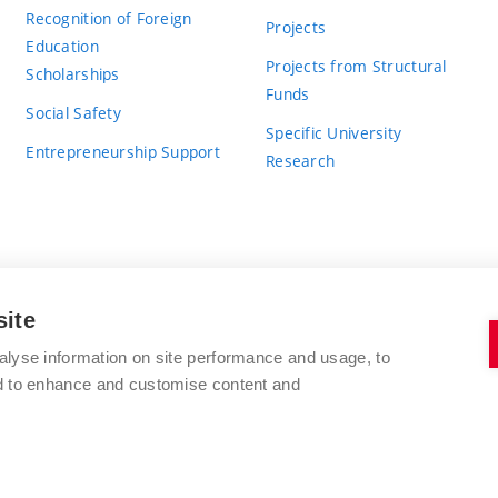
Recognition of Foreign
Projects
Education
Projects from Structural
Scholarships
Funds
Social Safety
Specific University
Entrepreneurship Support
Research
site
BRNO UNIVERSITY OF TECHNOLOGY
alyse information on site performance and usage, to
nd to enhance and customise content and
Antonínská 548/1
www.vut.cz
602 00 Brno
vut@vutbr.cz
Czech Republic