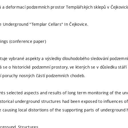
 a deformací podzemních prostor Templářských sklepů v Čejkovicí
e Underground "Templar Cellars" In Čejkovice.
ings (conference paper)
ntuje vybrané aspekty a výsledky dlouhodobého sledování podzemní
á se o historické podzemní prostory, ve kterých se v důsledku stáří 
ní poruchy nosných částí podzemních chodeb.
ts selected aspects and results of long term monitoring of the un
istorical underground structures had been exposed to influences o
 causing local distortions of the supporting parts of underground h
rground, Structures