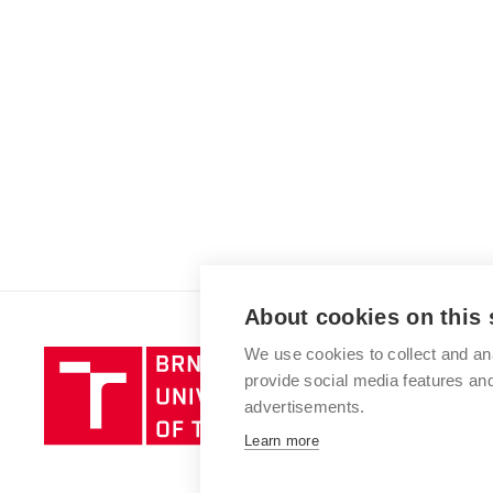
About cookies on this 
We use cookies to collect and an
Brno
provide social media features a
University
advertisements.
of
Technology
Learn more