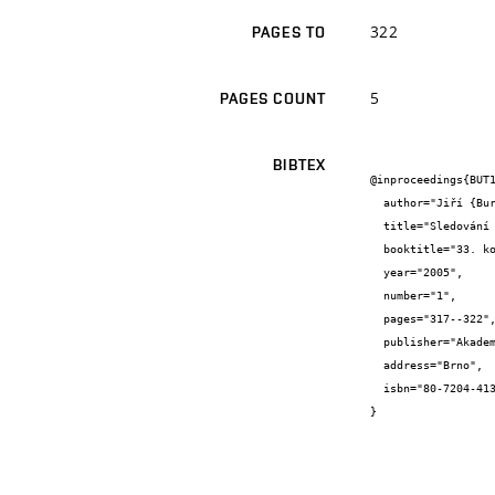
322
PAGES TO
5
PAGES COUNT
BIBTEX
@inproceedings{BUT1
  author="Jiří {Bureš} and Vladislav {Horák}",

  title="Sledování posunů a deformací podzemních prostor Templářských sklepů v Čejkovicích.",

  booktitle="33. konference Zakládání staveb, 2005",

  year="2005",

  number="1",

  pages="317--322",

  publisher="Akademické nakladatelství CERM, s.r.o.",

  address="Brno",

  isbn="80-7204-413-3"

}