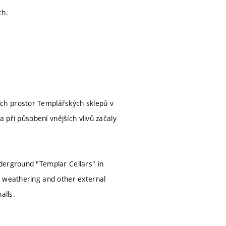
ch.
ch prostor Templářských sklepů v
a při působení vnějších vlivů začaly
derground "Templar Cellars" in
f weathering and other external
alls.