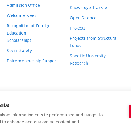
Admission Office
Knowledge Transfer
Welcome week
Open Science
Recognition of Foreign
Projects
Education
Projects from Structural
Scholarships
Funds
Social Safety
Specific University
Entrepreneurship Support
Research
site
BRNO UNIVERSITY OF TECHNOLOGY
alyse information on site performance and usage, to
nd to enhance and customise content and
Antonínská 548/1
www.vut.cz
602 00 Brno