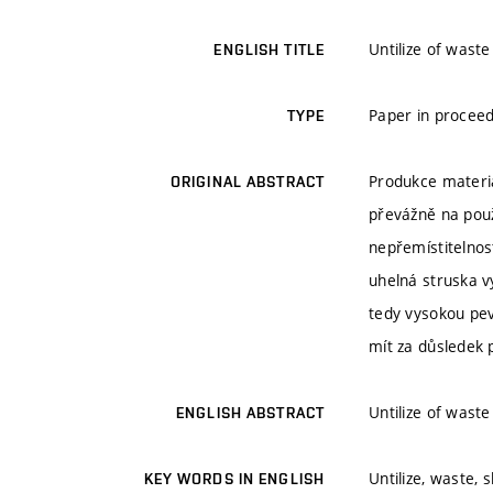
Untilize of waste
ENGLISH TITLE
Paper in proceed
TYPE
Produkce materiá
ORIGINAL ABSTRACT
převážně na použ
nepřemístitelnos
uhelná struska v
tedy vysokou pev
mít za důsledek 
Untilize of waste
ENGLISH ABSTRACT
Untilize, waste, s
KEY WORDS IN ENGLISH