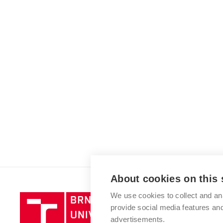
About cookies on this 
We use cookies to collect and an
Brno
provide social media features a
University
advertisements.
of