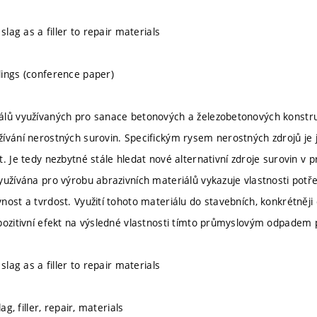
 slag as a filler to repair materials
ings (conference paper)
lů využívaných pro sanace betonových a železobetonových konstru
ívání nerostných surovin. Specifickým rysem nerostných zdrojů je j
t. Je tedy nezbytné stále hledat nové alternativní zdroje surovin v
yužívána pro výrobu abrazivních materiálů vykazuje vlastnosti potř
nost a tvrdost. Využití tohoto materiálu do stavebních, konkrétněj
pozitivní efekt na výsledné vlastnosti tímto průmyslovým odpadem
 slag as a filler to repair materials
lag, filler, repair, materials