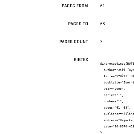
61
PAGES FROM
63
PAGES TO
3
PAGES COUNT
BIBTEX
@inproceedings{BUT1
  author="Jiří {Bydžovský} and Zdeněk {Šnirch}",

  title="VYUŽITÍ SKLOVITÉ UHELNÉ STRUSKY JAKO PLNIVA SANAČNÍCH MATERIÁLŮ",

  booktitle="Zborník príspevkov z XI. medzinárodnej konferencie o stavebných materiáloch",

  year="2005",

  series="1",

  number="1",

  pages="61--63",

  publisher="Žilinská univerzita v Žiline, Stavebná fakulta",

  address="Rájecké teplice",

  isbn="80-8070-451-1"

}