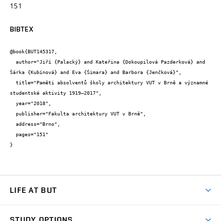
151
BIBTEX
@book{BUT145317,

  author="Jiří {Palacký} and Kateřina {Dokoupilová Pazderková} and 
Šárka {Kubínová} and Eva {Šimara} and Barbora {Jenčková}",

  title="Paměti absolventů školy architektury VUT v Brně a významné 
studentské aktivity 1919–2017",

  year="2018",

  publisher="Fakulta architektury VUT v Brně",

  address="Brno",

  pages="151"

}
LIFE AT BUT
BUT Ambience
STUDY OPTIONS