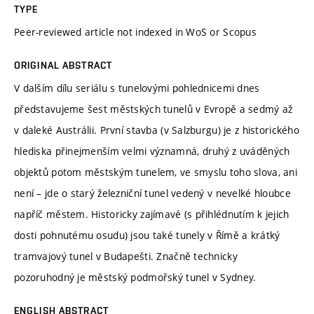
TYPE
Peer-reviewed article not indexed in WoS or Scopus
ORIGINAL ABSTRACT
V dalším dílu seriálu s tunelovými pohlednicemi dnes
představujeme šest městských tunelů v Evropě a sedmý až
v daleké Austrálii. První stavba (v Salzburgu) je z historického
hlediska přinejmenším velmi významná, druhý z uváděných
objektů potom městským tunelem, ve smyslu toho slova, ani
není – jde o starý železniční tunel vedený v nevelké hloubce
napříč městem. Historicky zajímavé (s přihlédnutím k jejich
dosti pohnutému osudu) jsou také tunely v Římě a krátký
tramvajový tunel v Budapešti. Značně technicky
pozoruhodný je městský podmořský tunel v Sydney.
ENGLISH ABSTRACT