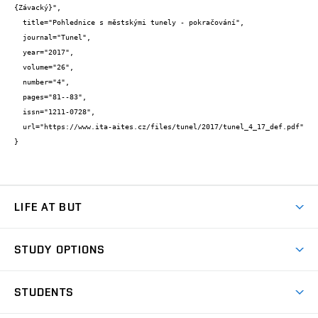
{Závacký}",

  title="Pohlednice s městskými tunely - pokračování",

  journal="Tunel",

  year="2017",

  volume="26",

  number="4",

  pages="81--83",

  issn="1211-0728",

  url="https://www.ita-aites.cz/files/tunel/2017/tunel_4_17_def.pdf"

}
LIFE AT BUT
BUT Ambience
STUDY OPTIONS
Spaces
Join BUT
Dormitories
STUDENTS
Short-term studies
Refectories