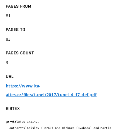
PAGES FROM
81
PAGES TO
83
PAGES COUNT
3
URL
https://www.ita-
aites.cz/files/tunel/2017/tunel_4_17_def.pdf
BIBTEX
@article{BUT143142,

  author="Vladislav {Horák} and Richard {Svoboda} and Martin 