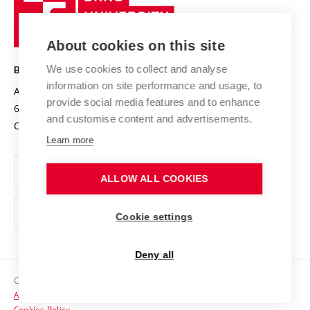
Sustainable university
University
Research infrastructures
International Agreements
of
Entrepreneurial University / ContriBUTe
Knowledge Transfer
University Networks
About cookies on this site
Technology
Safe University
Open Science
Cooperation with Schools
We use cookies to collect and analyse
BRNO UNIVERSITY OF TECHNOLOGY
Organization Structure
Projects
information on site performance and usage, to
Antonínská 548/1
www.vut.cz
provide social media features and to enhance
Projects from Structural Funds
602 00 Brno
vut@vutbr.cz
Official notice board
and customise content and advertisements.
Czech Republic
Specific University Research
Personal Data Protection
Learn more
Career at BUT
ALLOW ALL COOKIES
Support and development of employees and students
Equal opportunities
Cookie settings
Social Safety
Deny all
HR Award
Copyright © 2026 VUT
Accessibility Statement
Contacts
Cookies Policy