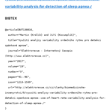
variability-analysis-for-detection-of-sleep-apnea-/
BIBTEX
@article{BUT138816,

  author="Martin {Králík} and Jiří {Kozumplík}",

  title="Využití analýzy variability srdečního rytmu pro detekci 
spánkové apnoe",

  journal="Elektrorevue - Internetový časopis 
(http://www.elektrorevue.cz)",

  year="2017",

  volume="19",

  number="3",

  pages="91--96",

  issn="1213-1539",

  url="http://elektrorevue.cz/cz/clanky/biomedicinske-
inzenyrstvi/0/vyuziti-analyzy-variability-srdecniho-rytmu-pro-
detekci-spankove-apnoe--use-of-heart-rate-variability-analysis-for-
detection-of-sleep-apnea-/"

}