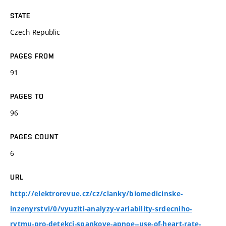
STATE
Czech Republic
PAGES FROM
91
PAGES TO
96
PAGES COUNT
6
URL
http://elektrorevue.cz/cz/clanky/biomedicinske-
inzenyrstvi/0/vyuziti-analyzy-variability-srdecniho-
rytmu-pro-detekci-spankove-apnoe--use-of-heart-rate-