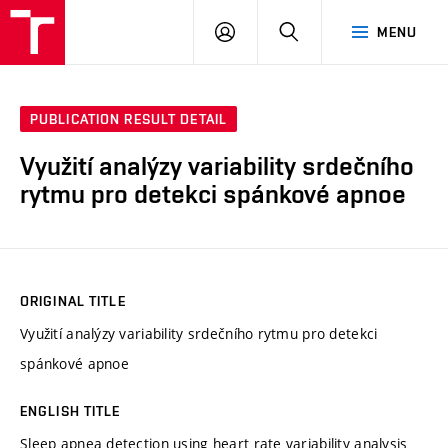
VUT
LOG
SEARCH
MENU
IN
PUBLICATION RESULT DETAIL
Využití analýzy variability srdečního
rytmu pro detekci spánkové apnoe
ORIGINAL TITLE
Využití analýzy variability srdečního rytmu pro detekci
spánkové apnoe
ENGLISH TITLE
Sleep apnea detection using heart rate variability analysis