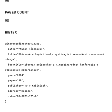
96
PAGES COUNT
98
BIBTEX
@inproceedings{BUT13105,

  author="Nikol {Žižková}",

  title="Stěrkové a lepící hmoty využívající sekundární surovinové 
zdroje",

  booktitle="Zborník príspevkov z X.medzinárodnej konferecie o 
stavebných materiáloch",

  year="2004",

  pages="98",

  publisher="TU v Košiciach",

  address="Košice",

  isbn="80-8073-175-6"

}