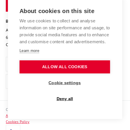
of
Entrepreneurial University / ContriBUTe
Knowledge Transfer
University Networks
About cookies on this site
Technology
Safe University
Open Science
Cooperation with Schools
We use cookies to collect and analyse
BRNO UNIVERSITY OF TECHNOLOGY
Organization Structure
Projects
information on site performance and usage, to
Antonínská 548/1
www.vut.cz
provide social media features and to enhance
Projects from Structural Funds
602 00 Brno
vut@vutbr.cz
Official notice board
and customise content and advertisements.
Czech Republic
Specific University Research
Personal Data Protection
Learn more
Career at BUT
ALLOW ALL COOKIES
Support and development of employees and students
Equal opportunities
Cookie settings
Social Safety
Deny all
HR Award
Copyright © 2026 VUT
Accessibility Statement
Contacts
Cookies Policy
Media