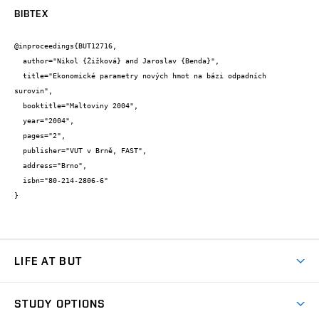
BIBTEX
@inproceedings{BUT12716,

  author="Nikol {Žižková} and Jaroslav {Benda}",

  title="Ekonomické parametry nových hmot na bázi odpadních 
surovin",

  booktitle="Maltoviny 2004",

  year="2004",

  pages="2",

  publisher="VUT v Brně, FAST",

  address="Brno",

  isbn="80-214-2806-6"

}
LIFE AT BUT
BUT Ambience
STUDY OPTIONS
Spaces