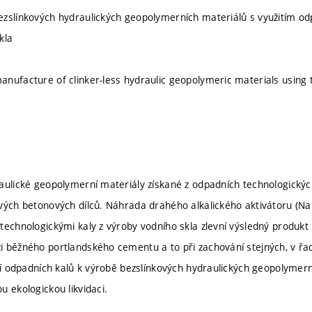
zslínkových hydraulických geopolymerních materiálů s využitím od
kla
nufacture of clinker-less hydraulic geopolymeric materials using 
aulické geopolymerní materiály získané z odpadních technologickýc
vých betonových dílců. Náhrada drahého alkalického aktivátoru (Na
technologickými kaly z výroby vodního skla zlevní výsledný produkt
 běžného portlandského cementu a to při zachování stejných, v řa
ití odpadních kalů k výrobě bezslínkových hydraulických geopolymer
u ekologickou likvidaci.