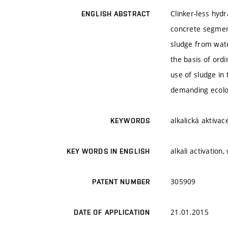
Clinker-less hyd
ENGLISH ABSTRACT
concrete segment
sludge from wate
the basis of ord
use of sludge in 
demanding ecolog
alkalická aktivac
KEYWORDS
alkali activatio
KEY WORDS IN ENGLISH
305909
PATENT NUMBER
21.01.2015
DATE OF APPLICATION