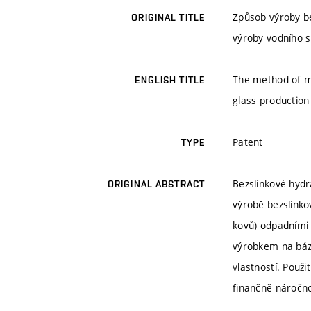
Způsob výroby be
ORIGINAL TITLE
výroby vodního s
The method of ma
ENGLISH TITLE
glass production
Patent
TYPE
Bezslínkové hydr
ORIGINAL ABSTRACT
výrobě bezslínko
kovů) odpadními 
výrobkem na bázi
vlastností. Použ
finančně náročno