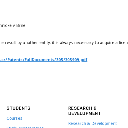
hnické v Brně
he result by another entity, it is always necessary to acquire a lice
v.cz/Patents/FullDocuments/305/305909.pdf
STUDENTS
RESEARCH &
DEVELOPMENT
Courses
Research & Development