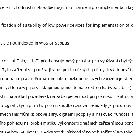
věření vhodnosti nízkoodběrových IoT zařízení pro implementaci kry
fication of suitability of low-power devices for implementation of 
ticle not indexed in WoS or Scopus
nternet of Things, IoT) představuje nový prostor pro využívání chyt
 Tyto zařízení se používají v nespočtu různých průmyslových odvětví 
madná doprava. Primárním cílem nízkoodběrových zařízení je sběr da
 rychle rozvíjející se skupinou je nositelná elektronika (wearables)
ostí - například požadavek na zabezpečení dat při přenosu. Tento člá
ptografických primitiv pro nízkoodběrová zařízení, kdy je pozorno
mechanismům (blokové šifry, digitální podpisy a hašovací funkce), a
ího pohledu na problematiku výkonnosti dnešních zařízení jsou por
g Galaxy S4, Jiayu S3 Advanced), nízkoodběrových zařízení (Raspber