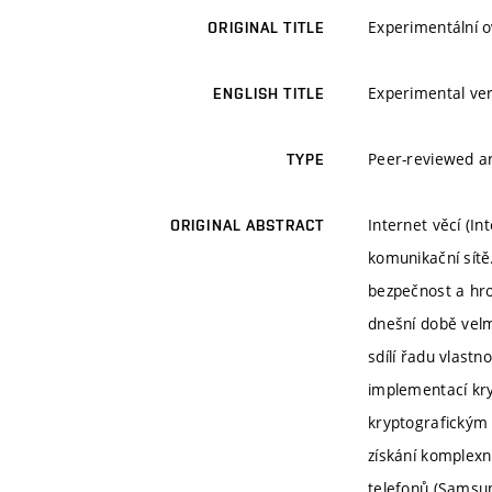
Experimentální o
ORIGINAL TITLE
Experimental veri
ENGLISH TITLE
Peer-reviewed ar
TYPE
Internet věcí (I
ORIGINAL ABSTRACT
komunikační sítě.
bezpečnost a hro
dnešní době velmi
sdílí řadu vlastn
implementací kry
kryptografickým 
získání komplexn
telefonů (Samsun