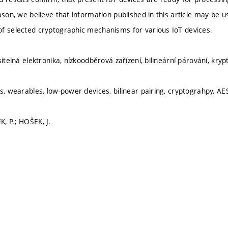
eason, we believe that information published in this article may be 
f selected cryptographic mechanisms for various IoT devices.
sitelná elektronika, nízkoodběrová zařízení, bilineární párování, kry
gs, wearables, low-power devices, bilinear pairing, cryptograhpy, AE
, P.; HOŠEK, J.