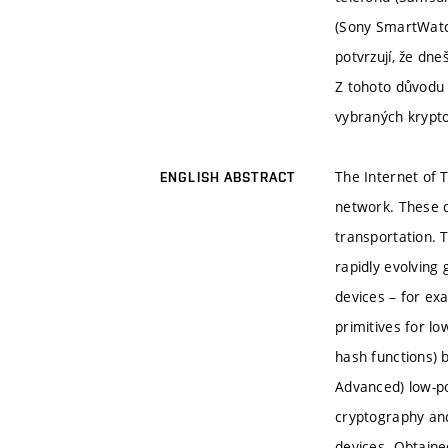
(Sony SmartWatch
potvrzují, že dne
Z tohoto důvodu 
vybraných krypto
The Internet of 
ENGLISH ABSTRACT
network. These d
transportation. 
rapidly evolving
devices – for ex
primitives for lo
hash functions) 
Advanced) low-po
cryptography and
devices. Obtaine