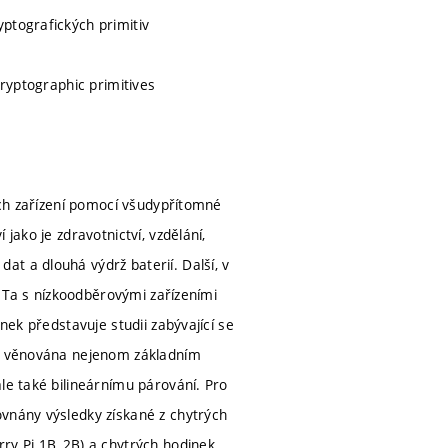
ptografických primitiv
cryptographic primitives
rých zařízení pomocí všudypřítomné
jako je zdravotnictví, vzdělání,
t a dlouhá výdrž baterií. Další, v
. Ta s nízkoodběrovými zařízeními
nek představuje studii zabývající se
st věnována nejenom základním
le také bilineárnímu párování. Pro
ovnány výsledky získané z chytrých
ry Pi 1B, 2B) a chytrých hodinek