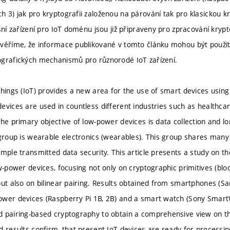
 3) jak pro kryptografii založenou na párování tak pro klasickou kr
šní zařízení pro IoT doménu jsou již připraveny pro zpracování kryp
věříme, že informace publikované v tomto článku mohou být použit
grafických mechanismů pro různorodé IoT zařízení.
Things (IoT) provides a new area for the use of smart devices usin
evices are used in countless different industries such as healthcar
The primary objective of low-power devices is data collection and l
 group is wearable electronics (wearables). This group shares man
ample transmitted data security. This article presents a study on t
w-power devices, focusing not only on cryptographic primitives (bloc
but also on bilinear pairing. Results obtained from smartphones (S
wer devices (Raspberry Pi 1B, 2B) and a smart watch (Sony Smart
 pairing-based cryptography to obtain a comprehensive view on th
d results confirm, that present IoT devices are ready for processing