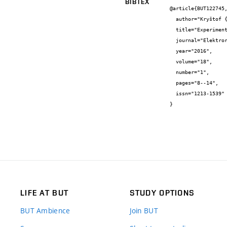
BIBTEX
@article{BUT122745,
  author="Kryštof {Zeman} and Pavel {Mašek} and Jiří {Hošek}",

  title="Experimentální ověření vhodnosti nízkoodběrových IoT zařízení pro implementaci kryptografických primitiv",

  journal="Elektrorevue - Internetový časopis (http://www.elektrorevue.cz)",

  year="2016",

  volume="18",

  number="1",

  pages="8--14",

  issn="1213-1539"

}
LIFE AT BUT
STUDY OPTIONS
BUT Ambience
Join BUT