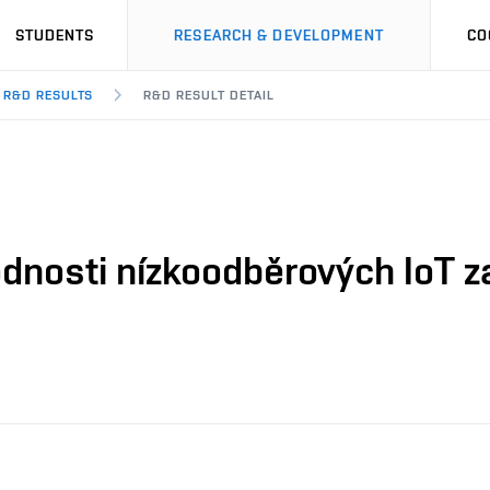
STUDENTS
RESEARCH & DEVELOPMENT
CO
R&D RESULTS
R&D RESULT DETAIL
dnosti nízkoodběrových IoT z