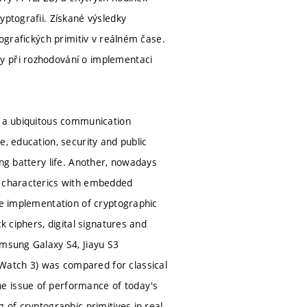
yptografii. Získané výsledky
tografických primitiv v reálném čase.
y při rozhodování o implementaci
g a ubiquitous communication
e, education, security and public
ong battery life. Another, nowadays
y characterics with embedded
he implementation of cryptographic
k ciphers, digital signatures and
amsung Galaxy S4, Jiayu S3
Watch 3) was compared for classical
e issue of performance of today's
 of cryptographic primitives in real