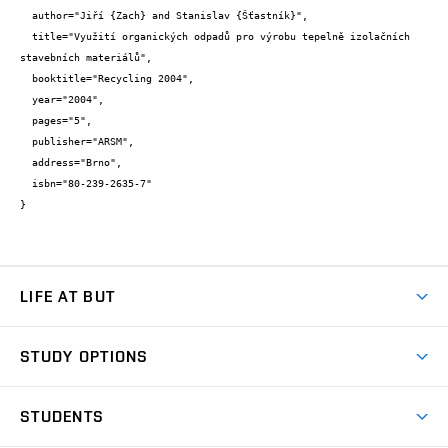
  author="Jiří {Zach} and Stanislav {Šťastník}",

  title="Využití organických odpadů pro výrobu tepelně izolačních 
stavebních materiálů",

  booktitle="Recycling 2004",

  year="2004",

  pages="5",

  publisher="ARSM",

  address="Brno",

  isbn="80-239-2635-7"

}
LIFE AT BUT
BUT Ambience
STUDY OPTIONS
Spaces
Join BUT
Dormitories
STUDENTS
Short-term studies
Refectories