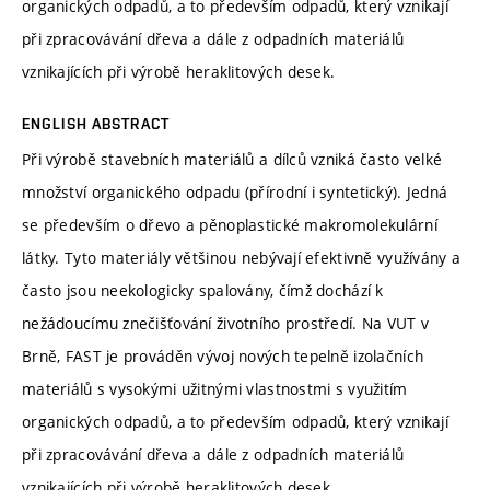
organických odpadů, a to především odpadů, který vznikají
při zpracovávání dřeva a dále z odpadních materiálů
vznikajících při výrobě heraklitových desek.
ENGLISH ABSTRACT
Při výrobě stavebních materiálů a dílců vzniká často velké
množství organického odpadu (přírodní i syntetický). Jedná
se především o dřevo a pěnoplastické makromolekulární
látky. Tyto materiály většinou nebývají efektivně využívány a
často jsou neekologicky spalovány, čímž dochází k
nežádoucímu znečišťování životního prostředí. Na VUT v
Brně, FAST je prováděn vývoj nových tepelně izolačních
materiálů s vysokými užitnými vlastnostmi s využitím
organických odpadů, a to především odpadů, který vznikají
při zpracovávání dřeva a dále z odpadních materiálů
vznikajících při výrobě heraklitových desek.