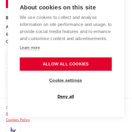
Entrepreneurial University / ContriBUTe
Knowledge Transfer
University Networks
About cookies on this site
Technology
Safe University
Open Science
Cooperation with Schools
We use cookies to collect and analyse
BRNO UNIVERSITY OF TECHNOLOGY
Organization Structure
Projects
information on site performance and usage, to
Antonínská 548/1
www.vut.cz
provide social media features and to enhance
Projects from Structural Funds
602 00 Brno
vut@vutbr.cz
Official notice board
and customise content and advertisements.
Czech Republic
Specific University Research
Personal Data Protection
Learn more
Career at BUT
ALLOW ALL COOKIES
Support and development of employees and students
Equal opportunities
Cookie settings
Social Safety
Deny all
HR Award
Copyright © 2026 VUT
Accessibility Statement
Contacts
Cookies Policy
Media