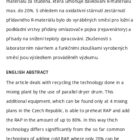
materiálu za studena, která umoňuje dávkování R-materiálu
max. do 20%. S ohledem na oxidativní stárnutí zestárnutí
přídavného R-materiálu bylo do vyráběných směsí pro ložní a
podkladní vrstvy přidány omlazovače pojiva (rejuvenátory) a
přísady na snížení teploty zpracování. Zkušenosti s
laboratorním návrhem a funkčními zkouškami vyrobených
směsí jsou výsledkem prováděnéh výzkumu.
ENGLISH ABSTRACT
The article deals with recycling the technology done in a
mixing plant by the use of parallel dryer drum. This
additional equipment, which can be found only at 4 mixing
plans in the Czech Republic, is able to preheat RAP and add
the RAP in the amount of up to 80%. In this way thich
technology differs signifficantly from the so far common
technology of adding cold RAP, where only 20% can be