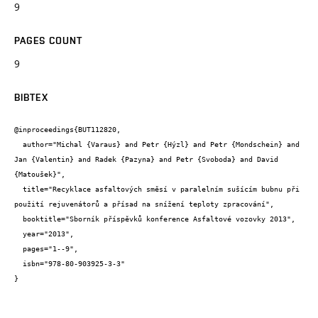
9
PAGES COUNT
9
BIBTEX
@inproceedings{BUT112820,

  author="Michal {Varaus} and Petr {Hýzl} and Petr {Mondschein} and 
Jan {Valentin} and Radek {Pazyna} and Petr {Svoboda} and David 
{Matoušek}",

  title="Recyklace asfaltových směsí v paralelním sušícím bubnu při 
použití rejuvenátorů a přísad na snížení teploty zpracování",

  booktitle="Sborník příspěvků konference Asfaltové vozovky 2013",

  year="2013",

  pages="1--9",

  isbn="978-80-903925-3-3"

}