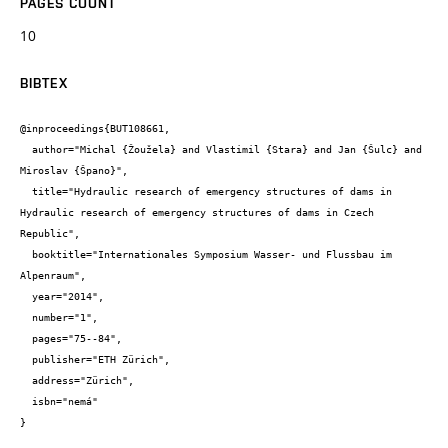
PAGES COUNT
10
BIBTEX
@inproceedings{BUT108661,

  author="Michal {Žoužela} and Vlastimil {Stara} and Jan {Šulc} and 
Miroslav {Špano}",

  title="Hydraulic research of emergency structures of dams in 
Hydraulic research of emergency structures of dams in Czech 
Republic",

  booktitle="Internationales Symposium Wasser- und Flussbau im 
Alpenraum",

  year="2014",

  number="1",

  pages="75--84",

  publisher="ETH Zürich",

  address="Zürich",

  isbn="nemá"

}