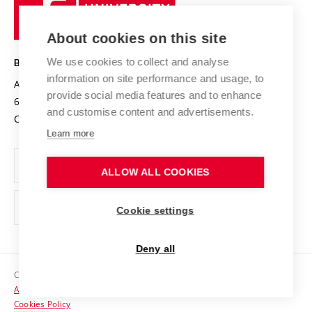
University
Research infrastructures
International Agreements
of
Entrepreneurial University / ContriBUTe
Knowledge Transfer
University Networks
About cookies on this site
Technology
Safe University
Open Science
Cooperation with Schools
We use cookies to collect and analyse
BRNO UNIVERSITY OF TECHNOLOGY
Organization Structure
Projects
information on site performance and usage, to
Antonínská 548/1
www.vut.cz
provide social media features and to enhance
Projects from Structural Funds
602 00 Brno
vut@vutbr.cz
Official notice board
and customise content and advertisements.
Czech Republic
Specific University Research
Personal Data Protection
Learn more
Career at BUT
ALLOW ALL COOKIES
Support and development of employees and students
Equal opportunities
Cookie settings
Social Safety
Deny all
HR Award
Copyright © 2026 VUT
Accessibility Statement
Contacts
Cookies Policy