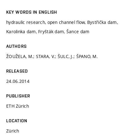
KEY WORDS IN ENGLISH
hydraulic research, open channel flow, Bystřička dam,
Karolinka dam, Fryšták dam, Šance dam
AUTHORS
ŽOUŽELA, M.; STARA, V.; ŠULC, J.; ŠPANO, M.
RELEASED
24.06.2014
PUBLISHER
ETH Zürich
LOCATION
Zürich