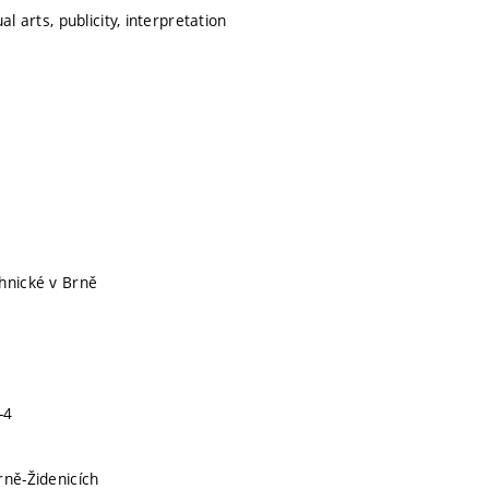
al arts, publicity, interpretation
hnické v Brně
-4
rně-Židenicích