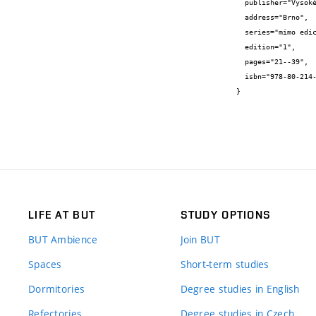
  publisher="Vysoké učení technické v Brně",

  address="Brno",

  series="mimo edici",

  edition="1",

  pages="21--39",

  isbn="978-80-214-4838-4"

}
LIFE AT BUT
STUDY OPTIONS
BUT Ambience
Join BUT
Spaces
Short-term studies
Dormitories
Degree studies in English
Refectories
Degree studies in Czech