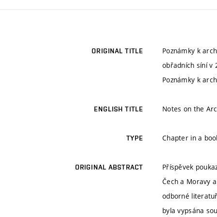
Poznámky k archi
ORIGINAL TITLE
obřadních síní v 
Poznámky k archi
Notes on the Arc
ENGLISH TITLE
Chapter in a boo
TYPE
Příspěvek poukaz
ORIGINAL ABSTRACT
Čech a Moravy a 
odborné literatu
byla vypsána sou