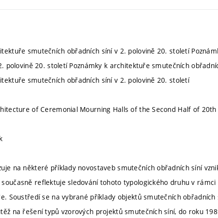
tektuře smutečních obřadních síní v 2. polovině 20. století Pozná
2. polovině 20. století Poznámky k architektuře smutečních obřadních
tektuře smutečních obřadních síní v 2. polovině 20. století
hitecture of Ceremonial Mourning Halls of the Second Half of 20th
k
uje na některé příklady novostaveb smutečních obřadních síní vzni
současně reflektuje sledování tohoto typologického druhu v rámci
ře. Soustředí se na vybrané příklady objektů smutečních obřadních 
těž na řešení typů vzorových projektů smutečních síní, do roku 19