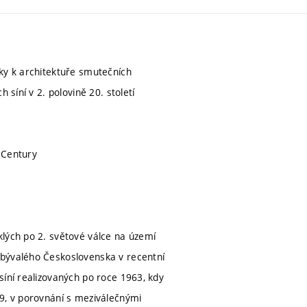
mky k architektuře smutečních
 síní v 2. polovině 20. století
 Century
klých po 2. světové válce na území
 bývalého Československa v recentní
síní realizovaných po roce 1963, kdy
89, v porovnání s meziválečnými