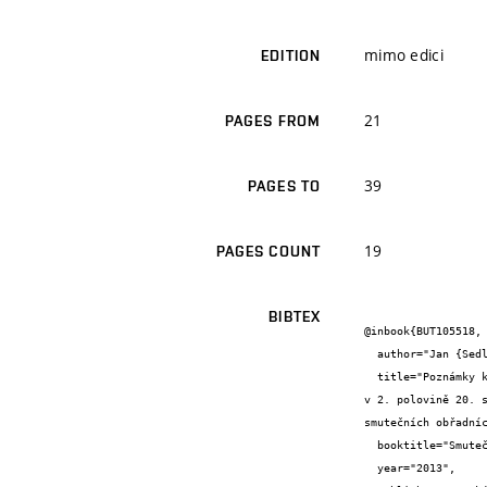
mimo edici
EDITION
21
PAGES FROM
39
PAGES TO
19
PAGES COUNT
BIBTEX
@inbook{BUT105518,

  author="Jan {Sedlák}",

  title="Poznámky k architektuře smutečních obřadních síní v 2. polovině 20. století Poznámky k architektuře smutečních obřadních síní 
v 2. polovině 20. 
smutečních obřadníc
  booktitle="Smuteční síň v Brně-Židenicích",

  year="2013",
