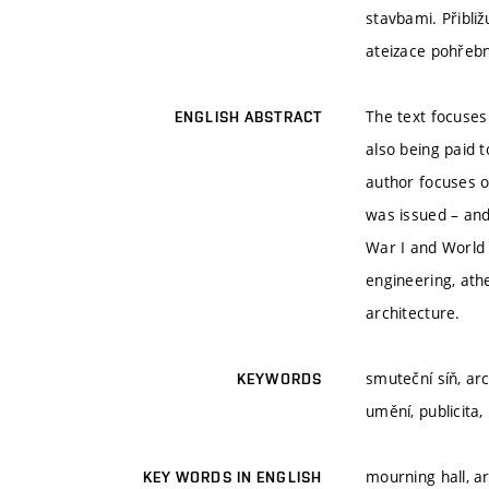
stavbami. Přibliž
ateizace pohřebn
The text focuses
ENGLISH ABSTRACT
also being paid t
author focuses o
was issued – and
War I and World W
engineering, athe
architecture.
smuteční síň, arc
KEYWORDS
umění, publicita,
mourning hall, ar
KEY WORDS IN ENGLISH