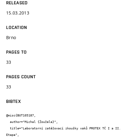
RELEASED
15.03.2013
LOCATION
Brno
PAGES TO
33
PAGES COUNT
33
BIBTEX
@misc{BUT105187,

  author="Michal {Žoužela}",

  title="Laboratorní zatěžovací zkoušky vaků PROTEX TČ I a II. 
Etapa",
