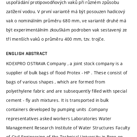
uspořádání protipovodňových vaků při různém způsobu
zatížení vodou. V první variantě má být posouzen hadicový
vak o nominálním průměru 680 mm, ve variantě druhé má
být experimentálním zkouškám podroben vak sestavený ze
tří menších vaků o průměru 400 mm, tzv. trojče.
ENGLISH ABSTRACT
KOEXPRO OSTRAVA Company , a joint stock company is a
supplier of bulk bags of flood Protex - HP . These consist of
bags of various shapes , which are formed from
polyethylene fabric and are subsequently filled with special
cement - fly ash mixtures. It is transported in bulk
containers developed by pumping units .Company
representatives asked workers Laboratories Water
Management Research Institute of Water Structures Faculty
of Civil Engineering of the Technical University in Brno on