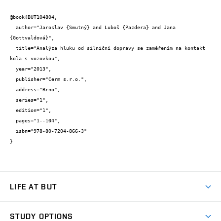
@book{BUT104804,

  author="Jaroslav {Smutný} and Luboš {Pazdera} and Jana 
{Gottvaldová}",

  title="Analýza hluku od silniční dopravy se zaměřením na kontakt 
kola s vozovkou",

  year="2013",

  publisher="Cerm s.r.o.",

  address="Brno",

  series="1",

  edition="1",

  pages="1--104",

  isbn="978-80-7204-866-3"

}
LIFE AT BUT
BUT Ambience
STUDY OPTIONS