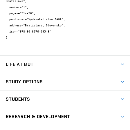
Bratislave",

  number="1",

  pages="91--96",

  publisher="Vydavatel'stvo JAGA",

  address="Bratislava, Slovensko",

  isbn="978-80-8076-095-3"

}
LIFE AT BUT
BUT Ambience
STUDY OPTIONS
Spaces
Join BUT
Dormitories
STUDENTS
Short-term studies
Refectories
Courses
Study Regulations
Going Abroad
Scholarships
Degree studies in English
RESEARCH & DEVELOPMENT
Sport
Study programmes
Personal Data Protection
Admission Office
Social Safety
Degree studies in Czech
Brno
Research & Development