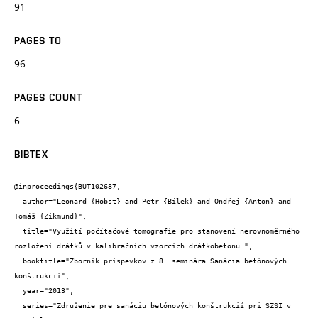
91
PAGES TO
96
PAGES COUNT
6
BIBTEX
@inproceedings{BUT102687,

  author="Leonard {Hobst} and Petr {Bílek} and Ondřej {Anton} and 
Tomáš {Zikmund}",

  title="Využití počítačové tomografie pro stanovení nerovnoměrného 
rozložení drátků v kalibračních vzorcích drátkobetonu.",

  booktitle="Zborník príspevkov z 8. seminára Sanácia betónových 
konštrukcií",

  year="2013",

  series="Združenie pre sanáciu betónových konštrukcií pri SZSI v 