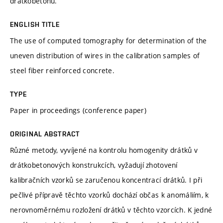
drátkobetonu.
ENGLISH TITLE
The use of computed tomography for determination of the
uneven distribution of wires in the calibration samples of
steel fiber reinforced concrete.
TYPE
Paper in proceedings (conference paper)
ORIGINAL ABSTRACT
Různé metody, vyvíjené na kontrolu homogenity drátků v
drátkobetonových konstrukcích, vyžadují zhotovení
kalibračních vzorků se zaručenou koncentrací drátků. I při
pečlivé přípravě těchto vzorků dochází občas k anomáliím, k
nerovnoměrnému rozložení drátků v těchto vzorcích. K jedné