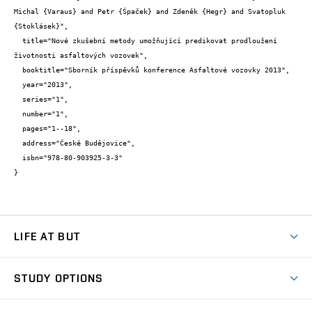
Michal {Varaus} and Petr {Špaček} and Zdeněk {Hegr} and Svatopluk 
{Stoklásek}",

  title="Nové zkušební metody umožňující predikovat prodloužení 
životnosti asfaltových vozovek",

  booktitle="Sborník příspěvků konference Asfaltové vozovky 2013",

  year="2013",

  series="1",

  number="1",

  pages="1--18",

  address="České Budějovice",

  isbn="978-80-903925-3-3"

}
LIFE AT BUT
BUT Ambience
STUDY OPTIONS
Spaces
Join BUT