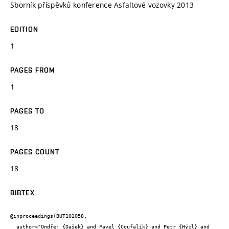
Sborník příspěvků konference Asfaltové vozovky 2013
EDITION
1
PAGES FROM
1
PAGES TO
18
PAGES COUNT
18
BIBTEX
@inproceedings{BUT102058,

  author="Ondřej {Dašek} and Pavel {Coufalík} and Petr {Hýzl} and 