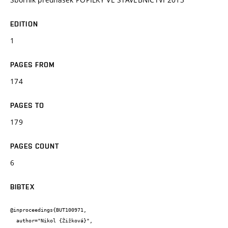
EDITION
1
PAGES FROM
174
PAGES TO
179
PAGES COUNT
6
BIBTEX
@inproceedings{BUT100971,

  author="Nikol {Žižková}",
