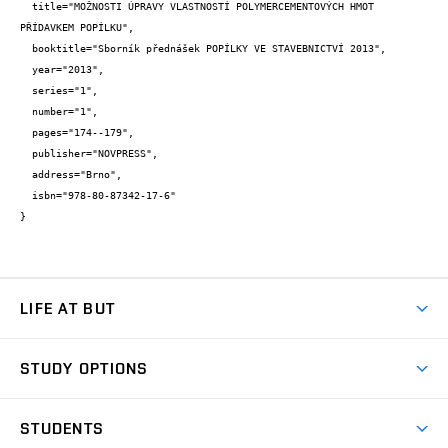
  title="MOŽNOSTI ÚPRAVY VLASTNOSTÍ POLYMERCEMENTOVÝCH HMOT 
PŘÍDAVKEM POPÍLKU",

  booktitle="Sborník přednášek POPÍLKY VE STAVEBNICTVÍ 2013",

  year="2013",

  series="1",

  number="1",

  pages="174--179",

  publisher="NOVPRESS",

  address="Brno",

  isbn="978-80-87342-17-6"

}
LIFE AT BUT
BUT Ambience
STUDY OPTIONS
Spaces
Join BUT
Dormitories
STUDENTS
Short-term studies