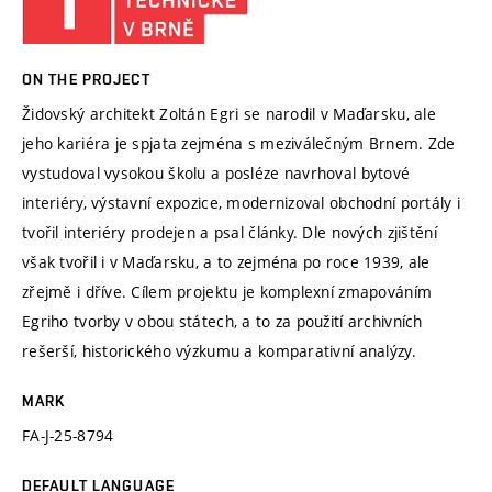
ON THE PROJECT
Židovský architekt Zoltán Egri se narodil v Maďarsku, ale
jeho kariéra je spjata zejména s meziválečným Brnem. Zde
vystudoval vysokou školu a posléze navrhoval bytové
interiéry, výstavní expozice, modernizoval obchodní portály i
tvořil interiéry prodejen a psal články. Dle nových zjištění
však tvořil i v Maďarsku, a to zejména po roce 1939, ale
zřejmě i dříve. Cílem projektu je komplexní zmapováním
Egriho tvorby v obou státech, a to za použití archivních
rešerší, historického výzkumu a komparativní analýzy.
MARK
FA-J-25-8794
DEFAULT LANGUAGE