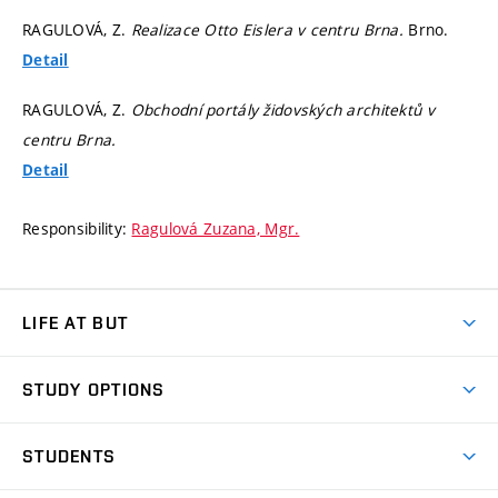
RAGULOVÁ, Z.
Realizace Otto Eislera v centru Brna.
Brno.
Detail
RAGULOVÁ, Z.
Obchodní portály židovských architektů v
centru Brna.
Detail
Responsibility:
Ragulová Zuzana, Mgr.
LIFE AT BUT
BUT Ambience
STUDY OPTIONS
Spaces
Join BUT
Dormitories
STUDENTS
Short-term studies
Refectories