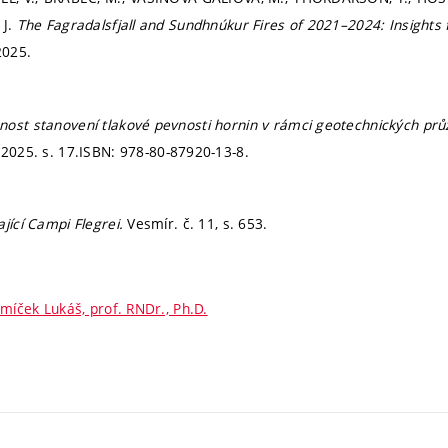
 J.
The Fagradalsfjall and Sundhnúkur Fires of 2021–2024: Insights
2025.
nost stanovení tlakové pevnosti hornin v rámci geotechnických p
, 2025.
s. 17.
ISBN: 978-80-87920-13-8.
ající Campi Flegrei.
Vesmír. č. 11,
s. 653.
míček Lukáš, prof. RNDr., Ph.D.