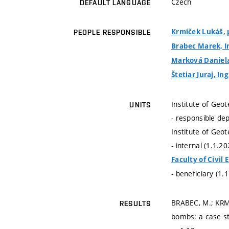
Czech
DEFAULT LANGUAGE
Krmíček Lukáš, p
PEOPLE RESPONSIBLE
Brabec Marek, I
Marková Daniela
Štetiar Juraj, Ing
Institute of Geo
UNITS
- responsible de
Institute of Geo
- internal (1.1.2
Faculty of Civil
- beneficiary (1.
BRABEC, M.; KRMÍ
RESULTS
bombs: a case st