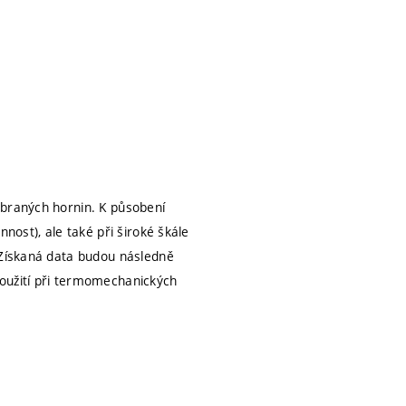
ybraných hornin. K působení
nost), ale také při široké škále
. Získaná data budou následně
použití při termomechanických