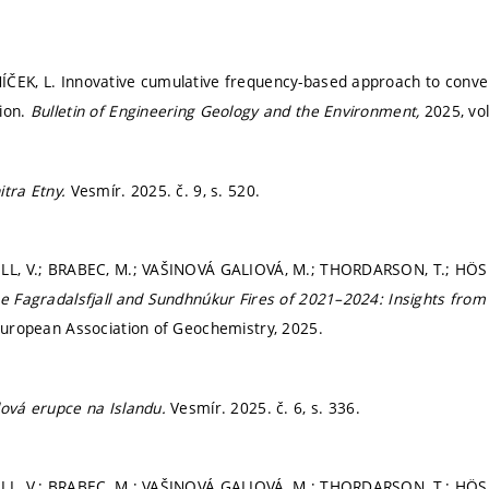
ČEK, L. Innovative cumulative frequency-based approach to conver
ion.
Bulletin of Engineering Geology and the Environment,
2025, vol
itra Etny.
Vesmír. 2025. č. 9,
s. 520.
OLL, V.; BRABEC, M.; VAŠINOVÁ GALIOVÁ, M.; THORDARSON, T.; HÖ
e Fagradalsfjall and Sundhnúkur Fires of 2021–2024: Insights from
European Association of Geochemistry, 2025.
lová erupce na Islandu.
Vesmír. 2025. č. 6,
s. 336.
OLL, V.; BRABEC, M.; VAŠINOVÁ GALIOVÁ, M.; THORDARSON, T.; H