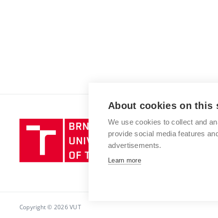
About cookies on this 
We use cookies to collect and an
Brno
provide social media features a
University
advertisements.
of
Technology
Learn more
Copyright © 2026 VUT