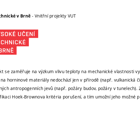
- Vnitřní projekty VUT
chnické v Brně
kt se zaměřuje na výzkum vlivu teploty na mechanické vlastnosti v
na horninové materiály nedochází jen v přírodě (např. vulkanická čin
ěných antropogenních jevů (např. požáry budov, požáry v tunelech)
fikaci Hoek-Brownova kritéria porušení, a tím umožní jeho možné 