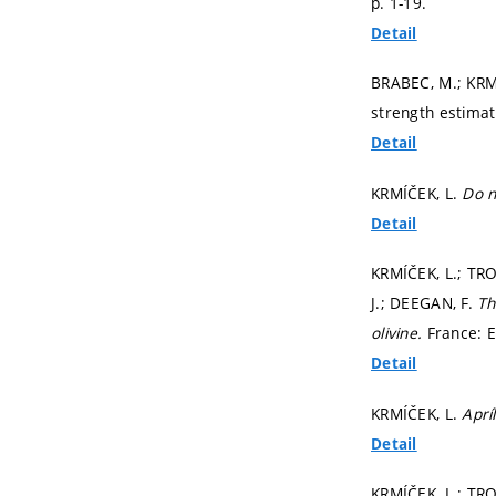
p. 1-19.
Detail
BRABEC, M.; KRMÍ
strength estimat
Detail
KRMÍČEK, L.
Do n
Detail
KRMÍČEK, L.; TR
J.; DEEGAN, F.
Th
olivine.
France: 
Detail
KRMÍČEK, L.
Aprí
Detail
KRMÍČEK, L.; TR