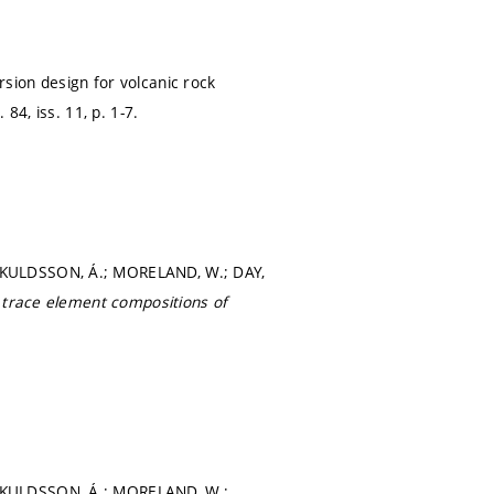
sion design for volcanic rock
. 84, iss. 11,
p. 1-7.
SKULDSSON, Á.; MORELAND, W.; DAY,
 trace element compositions of
ÖSKULDSSON, Á.; MORELAND, W.;