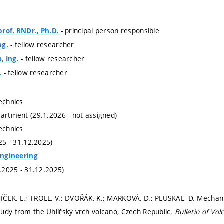
- principal person responsible
rof. RNDr., Ph.D.
- fellow researcher
ng.
- fellow researcher
, Ing.
- fellow researcher
.
technics
partment (29.1.2026 - not assigned)
technics
025 - 31.12.2025)
 Engineering
1.2025 - 31.12.2025)
ČEK, L.; TROLL, V.; DVOŘÁK, K.; MARKOVÁ, D.; PLUSKAL, D. Mechanic
udy from the Uhlířský vrch volcano, Czech Republic.
Bulletin of Vo