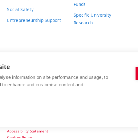
Funds
Social Safety
Specific University
Entrepreneurship Support
Research
site
BRNO UNIVERSITY OF TECHNOLOGY
alyse information on site performance and usage, to
nd to enhance and customise content and
Antonínská 548/1
www.vut.cz
602 00 Brno
vut@vutbr.cz
Czech Republic
Accessibility Statement
Cookies Policy