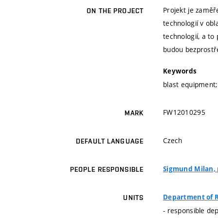
Projekt je zaměř
ON THE PROJECT
technologií v obl
technologií, a t
budou bezprostř
Keywords
blast equipment;
FW12010295
MARK
Czech
DEFAULT LANGUAGE
Sigmund Milan, p
PEOPLE RESPONSIBLE
Department of R
UNITS
- responsible de