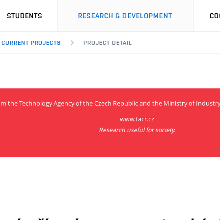
STUDENTS
RESEARCH & DEVELOPMENT
CO
CURRENT PROJECTS
PROJECT DETAIL
from the Technology Agency of the Czech Republic and the Ministry of Indus
www.tacr.cz
Research useful for society.