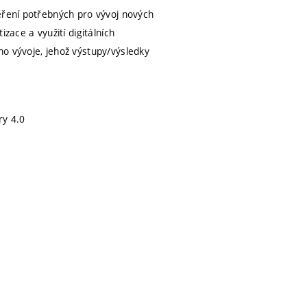
ěření potřebných pro vývoj nových
zace a využití digitálních
o vývoje, jehož výstupy/výsledky
ry 4.0