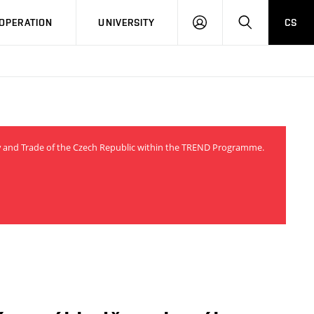
LOG
SEARCH
OPERATION
UNIVERSITY
CS
IN
try and Trade of the Czech Republic within the TREND Programme.