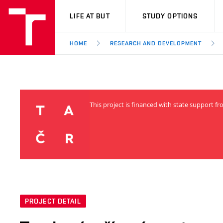
VUT
LIFE AT BUT
STUDY OPTIONS
HOME
RESEARCH AND DEVELOPMENT
This project is financed with state support 
PROJECT DETAIL