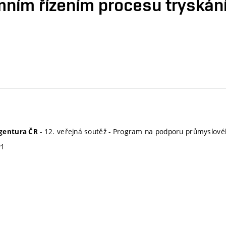
omním řízením procesu tryskán
- 12. veřejná soutěž - Program na podporu průmyslov
gentura ČR
P1