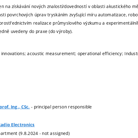
en na získávání nových znalostí/dovedností v oblasti akustického m
asti povrchových úprav tryskáním zvyšující míru automatizace, roboti
o prostřednictvím realizace průmyslového výzkumu a experimentálníh
edně uvedeny do praxe (do výroby).
 innovations; acoustic measurement; operational efficiency; Indust
- principal person responsible
rof. Ing., CSc.
adio Electronics
partment (9.8.2024 - not assigned)