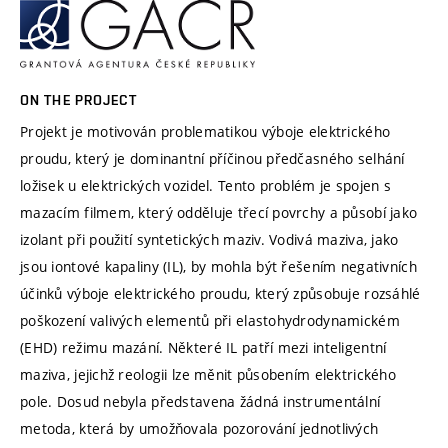
ON THE PROJECT
Projekt je motivován problematikou výboje elektrického
proudu, který je dominantní příčinou předčasného selhání
ložisek u elektrických vozidel. Tento problém je spojen s
mazacím filmem, který odděluje třecí povrchy a působí jako
izolant při použití syntetických maziv. Vodivá maziva, jako
jsou iontové kapaliny (IL), by mohla být řešením negativních
účinků výboje elektrického proudu, který způsobuje rozsáhlé
poškození valivých elementů při elastohydrodynamickém
(EHD) režimu mazání. Některé IL patří mezi inteligentní
maziva, jejichž reologii lze měnit působením elektrického
pole. Dosud nebyla představena žádná instrumentální
metoda, která by umožňovala pozorování jednotlivých