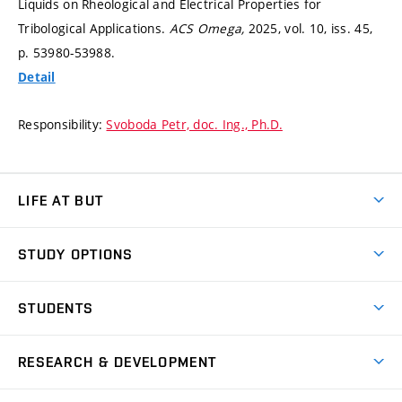
Liquids on Rheological and Electrical Properties for
Tribological Applications.
ACS Omega,
2025, vol. 10, iss. 45,
p. 53980-53988.
Detail
Responsibility:
Svoboda Petr, doc. Ing., Ph.D.
LIFE AT BUT
BUT Ambience
STUDY OPTIONS
Spaces
Join BUT
Dormitories
STUDENTS
Short-term studies
Refectories
Courses
Study Regulations
Going Abroad
Scholarships
Degree studies in English
RESEARCH & DEVELOPMENT
Sport
Study programmes
Personal Data Protection
Admission Office
Social Safety
Degree studies in Czech
Brno
Research & Development