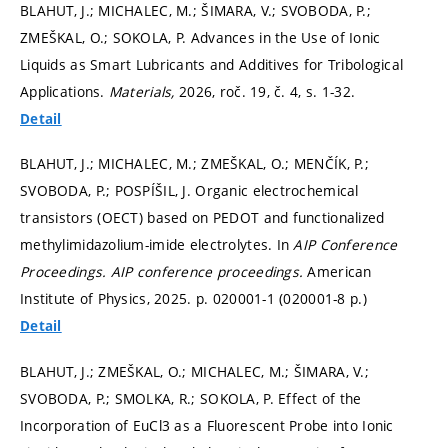
BLAHUT, J.; MICHALEC, M.; ŠIMARA, V.; SVOBODA, P.;
ZMEŠKAL, O.; SOKOLA, P. Advances in the Use of Ionic
Liquids as Smart Lubricants and Additives for Tribological
Applications.
Materials,
2026, roč. 19, č. 4,
s. 1-32.
Detail
BLAHUT, J.; MICHALEC, M.; ZMEŠKAL, O.; MENČÍK, P.;
SVOBODA, P.; POSPÍŠIL, J. Organic electrochemical
transistors (OECT) based on PEDOT and functionalized
methylimidazolium-imide electrolytes. In
AIP Conference
Proceedings.
AIP conference proceedings.
American
Institute of Physics, 2025.
p. 020001-1 (020001-8 p.)
Detail
BLAHUT, J.; ZMEŠKAL, O.; MICHALEC, M.; ŠIMARA, V.;
SVOBODA, P.; SMOLKA, R.; SOKOLA, P. Effect of the
Incorporation of EuCl3 as a Fluorescent Probe into Ionic