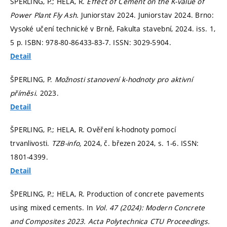
ŠPERLING, P.; HELA, R.
Effect of Cement on the K-value of
Power Plant Fly Ash.
Juniorstav 2024. Juniorstav 2024. Brno:
Vysoké učení technické v Brně, Fakulta stavební, 2024. iss. 1,
5 p. ISBN: 978-80-86433-83-7. ISSN: 3029-5904.
Detail
ŠPERLING, P.
Možnosti stanovení k-hodnoty pro aktivní
příměsi.
2023.
Detail
ŠPERLING, P.; HELA, R. Ověření k-hodnoty pomocí
trvanlivosti.
TZB-info,
2024, č. březen 2024,
s. 1-6.
ISSN:
1801-4399.
Detail
ŠPERLING, P.; HELA, R. Production of concrete pavements
using mixed cements. In
Vol. 47 (2024): Modern Concrete
and Composites 2023.
Acta Polytechnica CTU Proceedings.