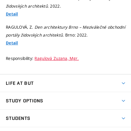
židovských architektů.
2022.
Detail
RAGULOVÁ, Z.
Den architektury Brno – Meziválečné obchodní
portály židovských architektů.
Brno: 2022.
Detail
Responsibility:
Ragulová Zuzana, Mgr.
LIFE AT BUT
BUT Ambience
STUDY OPTIONS
Spaces
Join BUT
Dormitories
STUDENTS
Short-term studies
Refectories
Courses
Study Regulations
Going Abroad
Scholarships