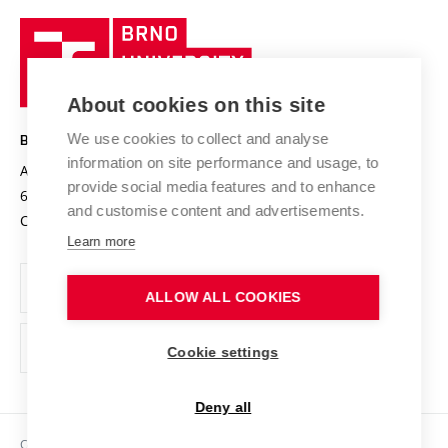
University profile
Research quality assurance system
International Staff Week
Brno
Sustainable university
University
Research infrastructures
International Agreements
of
Entrepreneurial University / ContriBUTe
Knowledge Transfer
University Networks
About cookies on this site
Technology
Safe University
Open Science
Cooperation with Schools
We use cookies to collect and analyse
BRNO UNIVERSITY OF TECHNOLOGY
Organization Structure
Projects
information on site performance and usage, to
Antonínská 548/1
www.vut.cz
provide social media features and to enhance
Projects from Structural Funds
602 00 Brno
vut@vutbr.cz
Official notice board
and customise content and advertisements.
Czech Republic
Specific University Research
Personal Data Protection
Learn more
Career at BUT
ALLOW ALL COOKIES
Support and development of employees and students
Equal opportunities
Cookie settings
Social Safety
Deny all
HR Award
Copyright © 2026 VUT