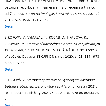
HRABOVÁ, K.; TEPLÝ, B.; VESELÝ, V. Posuzování konstrukčního
betonu s recyklovaným kamenivem s ohledem na trvalou
udržitelnost.
Beton-technologie, konstrukce, sanace,
2021, č.
2,
s. 62-65.
ISSN: 1213-3116.
Detail
SIKOROVÁ, V.; VYMAZAL, T.; KOCÁB, D.; HRABOVÁ, K.;
LIŠOVSKÝ, M.
Stanovení udržitelnosti betonu s recyklovaným
kamenivem.
17. KONFERENCE SPECIÁLNÍ BETONY, sborník
příspěvků. Ostrava: SEKURKON s.r.o., 2020.
s. 25.
ISBN: 978-
80-86604-83-1.
Detail
SIKOROVÁ, V.
Možnosti optimalizace vybraných vlastností
betonu s obsahem betonového recyklátu.
Juniorstav 2021.
Brno: ECON publishing, 2021.
s. 322.
ISBN: 978-80-86433-75-
2.
Detail