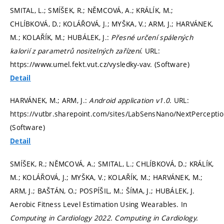
SMITAL, L.; SMÍŠEK, R.; NĚMCOVÁ, A.; KRÁLÍK, M.;
CHLÍBKOVÁ, D.; KOLÁŘOVÁ, J.; MYŠKA, V.; ARM, J.; HARVÁNEK,
M.; KOLAŘÍK, M.; HUBÁLEK, J.:
Přesné určení spálených
kalorií z parametrů nositelných zařízení
. URL:
https://www.umel.fekt.vut.cz/vysledky-vav. (Software)
Detail
HARVÁNEK, M.; ARM, J.:
Android application v1.0
. URL:
https://vutbr.sharepoint.com/sites/LabSensNano/NextPerceptio
(Software)
Detail
SMÍŠEK, R.; NĚMCOVÁ, A.; SMITAL, L.; CHLÍBKOVÁ, D.; KRÁLÍK,
M.; KOLÁŘOVÁ, J.; MYŠKA, V.; KOLAŘÍK, M.; HARVÁNEK, M.;
ARM, J.; BAŠTÁN, O.; POSPÍŠIL, M.; ŠÍMA, J.; HUBÁLEK, J.
Aerobic Fitness Level Estimation Using Wearables. In
Computing in Cardiology 2022.
Computing in Cardiology.