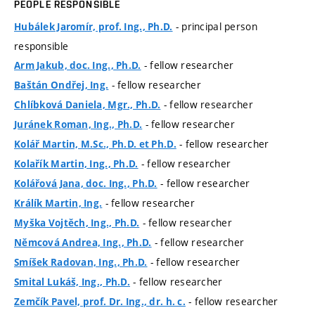
PEOPLE RESPONSIBLE
- principal person
Hubálek Jaromír, prof. Ing., Ph.D.
responsible
- fellow researcher
Arm Jakub, doc. Ing., Ph.D.
- fellow researcher
Baštán Ondřej, Ing.
- fellow researcher
Chlíbková Daniela, Mgr., Ph.D.
- fellow researcher
Juránek Roman, Ing., Ph.D.
- fellow researcher
Kolář Martin, M.Sc., Ph.D. et Ph.D.
- fellow researcher
Kolařík Martin, Ing., Ph.D.
- fellow researcher
Kolářová Jana, doc. Ing., Ph.D.
- fellow researcher
Králík Martin, Ing.
- fellow researcher
Myška Vojtěch, Ing., Ph.D.
- fellow researcher
Němcová Andrea, Ing., Ph.D.
- fellow researcher
Smíšek Radovan, Ing., Ph.D.
- fellow researcher
Smital Lukáš, Ing., Ph.D.
- fellow researcher
Zemčík Pavel, prof. Dr. Ing., dr. h. c.