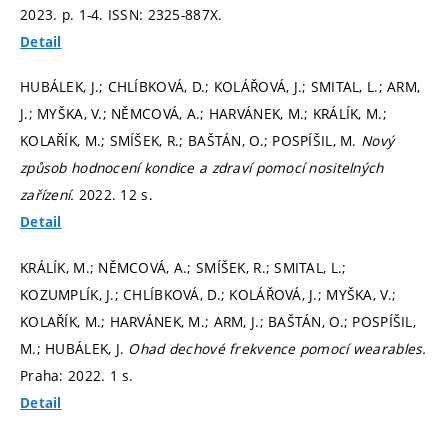
2023.
p. 1-4.
ISSN: 2325-887X.
Detail
HUBÁLEK, J.; CHLÍBKOVÁ, D.; KOLÁŘOVÁ, J.; SMITAL, L.; ARM,
J.; MYŠKA, V.; NĚMCOVÁ, A.; HARVÁNEK, M.; KRÁLÍK, M.;
KOLAŘÍK, M.; SMÍŠEK, R.; BAŠTÁN, O.; POSPÍŠIL, M.
Nový
způsob hodnocení kondice a zdraví pomocí nositelných
zařízení.
2022. 12 s.
Detail
KRÁLÍK, M.; NĚMCOVÁ, A.; SMÍŠEK, R.; SMITAL, L.;
KOZUMPLÍK, J.; CHLÍBKOVÁ, D.; KOLÁŘOVÁ, J.; MYŠKA, V.;
KOLAŘÍK, M.; HARVÁNEK, M.; ARM, J.; BAŠTÁN, O.; POSPÍŠIL,
M.; HUBÁLEK, J.
Ohad dechové frekvence pomocí wearables.
Praha: 2022. 1 s.
Detail