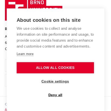
Brno
Sustainable university
University
Research infrastructures
International Agreements
of
Entrepreneurial University / ContriBUTe
Knowledge Transfer
University Networks
About cookies on this site
Technology
Safe University
Open Science
Cooperation with Schools
We use cookies to collect and analyse
BRNO UNIVERSITY OF TECHNOLOGY
Organization Structure
Projects
information on site performance and usage, to
Antonínská 548/1
www.vut.cz
provide social media features and to enhance
Projects from Structural Funds
602 00 Brno
vut@vutbr.cz
Official notice board
and customise content and advertisements.
Czech Republic
Specific University Research
Personal Data Protection
Learn more
Career at BUT
ALLOW ALL COOKIES
Support and development of employees and students
Equal opportunities
Cookie settings
Social Safety
Deny all
HR Award
Copyright © 2026 VUT
Accessibility Statement