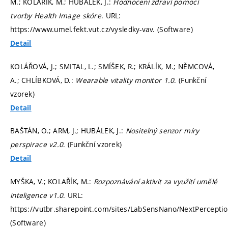
M.; KOLAŘÍK, M.; HUBÁLEK, J.:
Hodnocení zdraví pomocí
tvorby Health Image skóre
. URL:
https://www.umel.fekt.vut.cz/vysledky-vav. (Software)
Detail
KOLÁŘOVÁ, J.; SMITAL, L.; SMÍŠEK, R.; KRÁLÍK, M.; NĚMCOVÁ,
A.; CHLÍBKOVÁ, D.:
Wearable vitality monitor 1.0
. (Funkční
vzorek)
Detail
BAŠTÁN, O.; ARM, J.; HUBÁLEK, J.:
Nositelný senzor míry
perspirace v2.0
. (Funkční vzorek)
Detail
MYŠKA, V.; KOLAŘÍK, M.:
Rozpoznávání aktivit za využití umělé
inteligence v1.0
. URL:
https://vutbr.sharepoint.com/sites/LabSensNano/NextPerceptio
(Software)