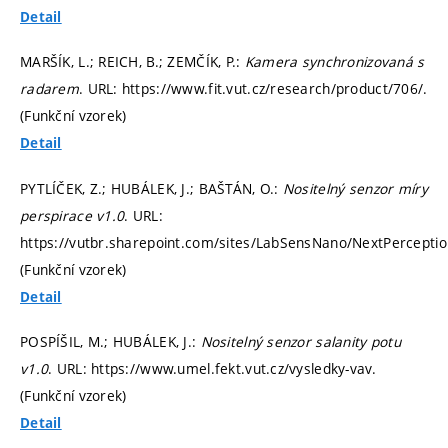
Detail
MARŠÍK, L.; REICH, B.; ZEMČÍK, P.:
Kamera synchronizovaná s
radarem
. URL: https://www.fit.vut.cz/research/product/706/.
(Funkční vzorek)
Detail
PYTLÍČEK, Z.; HUBÁLEK, J.; BAŠTÁN, O.:
Nositelný senzor míry
perspirace v1.0
. URL:
https://vutbr.sharepoint.com/sites/LabSensNano/NextPerceptio
(Funkční vzorek)
Detail
POSPÍŠIL, M.; HUBÁLEK, J.:
Nositelný senzor salanity potu
v1.0
. URL: https://www.umel.fekt.vut.cz/vysledky-vav.
(Funkční vzorek)
Detail