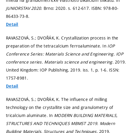
mletia na granulometrické vlastnosti dikalcium silikátu. In
JUNIORSTAV 2020.
Brno: 2020.
s. 612-617.
ISBN: 978-80-
86433-73-8.
Detail
RAVASZOVÁ, S.; DVOŘÁK, K. Crystallization process in the
preparation of the tetracalcium ferroaluminate. In
IOP
Conference Series: Materials Science and Engineering.
IOP
conference series. Materials science and engineering.
2019.
United Kingdom: IOP Publishing, 2019. iss. 1,
p. 1-6.
ISSN:
1757-8981.
Detail
RAVASZOVÁ, S.; DVOŘÁK, K. The influence of milling
technology on the crystallite size and granulometry of
tricalcium aluminate. In
MODERN BUILDING MATERIALS,
STRUCTURES AND TECHNIQUES MBMST 2019.
Modern
Building Materials, Structures and Techniques.
2019.