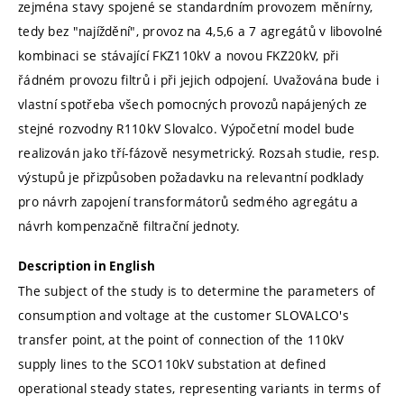
zejména stavy spojené se standardním provozem měnírny,
tedy bez "najíždění", provoz na 4,5,6 a 7 agregátů v libovolné
kombinaci se stávající FKZ110kV a novou FKZ20kV, při
řádném provozu filtrů i při jejich odpojení. Uvažována bude i
vlastní spotřeba všech pomocných provozů napájených ze
stejné rozvodny R110kV Slovalco. Výpočetní model bude
realizován jako tří-fázově nesymetrický. Rozsah studie, resp.
výstupů je přizpůsoben požadavku na relevantní podklady
pro návrh zapojení transformátorů sedmého agregátu a
návrh kompenzačně filtrační jednoty.
Description in English
The subject of the study is to determine the parameters of
consumption and voltage at the customer SLOVALCO's
transfer point, at the point of connection of the 110kV
supply lines to the SCO110kV substation at defined
operational steady states, representing variants in terms of