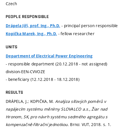
Czech
PEOPLE RESPONSIBLE
- principal person responsible
Drápela Jiří, prof. Ing., Ph.D.
- fellow researcher
Kopička Marek, Ing., Ph.D.
UNITS
Department of Electrical Power Engineering
- responsible department (20.12.2018 - not assigned)
division-EEN-CVVOZE
- beneficiary (12.12.2018 - 18.12.2018)
RESULTS
DRÁPELA, J.; KOPIČKA, M.
Analýza síťových poměrů v
napájecím systému měnírny SLOVALCO a.s., Žiar nad
Hronom, SK, pro návrh systému sedmého agregátu s
kompenzačně-filtrační jednotkou.
Brno: VUT, 2018.
s. 1.