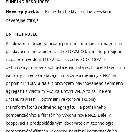
FUNDING RESOURCES
- Přímé kontrakty - smluvní výzkum,
Neveřejný sektor
neveřejné zdroje
ON THE PROJECT
Předmětem studie je určení parametrů odběru a napětí na
předávacím místě odběratele SLOVALCO, v místě připojení
napájecích vedení 110kV do rozvodny SCO110kV při
definovaných provozních ustálených stavech, představujících
varianty z hlediska stávajícího provozu měnírny s FKZ na
přípojnici 110kV a dále s provozem navrhovaného sedmého
agregátu s vlastním FKZ na úrovni VN. A to za účelem
určení/navržení: - optimální vektorové skupiny
transformátorů sedmého agregátu - a potřebného
kompenzačního a filtračního výkonu nové FKZ. Dále, v
kooperaci s předpokládaným dodavatelem technologie
kompenzačně-filtrační jednotky, navržení kompenzačních