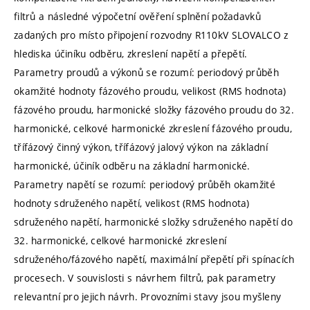
filtrů a následné výpočetní ověření splnění požadavků
zadaných pro místo připojení rozvodny R110kV SLOVALCO z
hlediska účiníku odběru, zkreslení napětí a přepětí.
Parametry proudů a výkonů se rozumí: periodový průběh
okamžité hodnoty fázového proudu, velikost (RMS hodnota)
fázového proudu, harmonické složky fázového proudu do 32.
harmonické, celkové harmonické zkreslení fázového proudu,
třífázový činný výkon, třífázový jalový výkon na základní
harmonické, účiník odběru na základní harmonické.
Parametry napětí se rozumí: periodový průběh okamžité
hodnoty sdruženého napětí, velikost (RMS hodnota)
sdruženého napětí, harmonické složky sdruženého napětí do
32. harmonické, celkové harmonické zkreslení
sdruženého/fázového napětí, maximální přepětí při spínacích
procesech. V souvislosti s návrhem filtrů, pak parametry
relevantní pro jejich návrh. Provozními stavy jsou myšleny