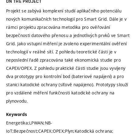
ON THE PROJECT
Projekt se zabývá komplexní studií aplikačního potenciálu
nových komunikačních technologií pro Smart Grid. Dále je v
rámci projektu zpracována metodika pro ověřování
bezpečnosti datového přenosu a jednotlivých prvků ve Smart
Grid. Jako vstupní měření je zvoleno experimentální ověření
technologií v reálné sítí. Z pohledu teoretické části je v
neposlední řadě zpracována také ekonomická studie pro
CAPEX/OPEX. Z pohledu praktické části studie jsou vyvíjeny
dva prototypy pro kontrolní bod (bateriové napájení) a pro
stanici katodické ochrany (síťově napájeno). Prototypy slouží
pro vzdálené měření funkčnosti katodické ochrany na
plynovodu.
Keywords
Energetika;LPWAN;NB-
IoT;Bezpečnost;CAPEX;OPEX;Plyn;Katodická ochrana;