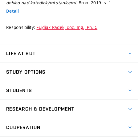
dohled nad katodickými stanicemi.
Brno: 2019.
s. 1.
Detail
Responsibility:
Fujdiak Radek, doc. Ing., Ph.D.
LIFE AT BUT
BUT Ambience
STUDY OPTIONS
Spaces
Join BUT
Dormitories
STUDENTS
Short-term studies
Refectories
Courses
Study Regulations
Going Abroad
Scholarships
Degree studies in English
RESEARCH & DEVELOPMENT
Sport
Study programmes
Personal Data Protection
Admission Office
Social Safety
Degree studies in Czech
Brno
Research & Development
Academic year schedule
Welcome week
Entrepreneurship Support
COOPERATION
E-application
at BUT
Practical guide
Final theses
Recognition of Foreign Education