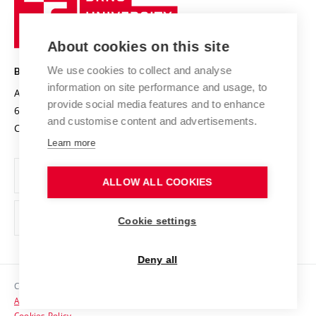
Sustainable university
University
Research infrastructures
International Agreements
of
Entrepreneurial University / ContriBUTe
Knowledge Transfer
University Networks
About cookies on this site
Technology
Safe University
Open Science
Cooperation with Schools
We use cookies to collect and analyse
BRNO UNIVERSITY OF TECHNOLOGY
Organization Structure
Projects
information on site performance and usage, to
Antonínská 548/1
www.vut.cz
provide social media features and to enhance
Projects from Structural Funds
602 00 Brno
vut@vutbr.cz
Official notice board
and customise content and advertisements.
Czech Republic
Specific University Research
Personal Data Protection
Learn more
Career at BUT
ALLOW ALL COOKIES
Support and development of employees and students
Equal opportunities
Cookie settings
Social Safety
Deny all
HR Award
Copyright © 2026 VUT
Accessibility Statement
Contacts
Cookies Policy