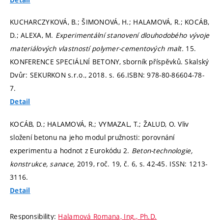
KUCHARCZYKOVÁ, B.; ŠIMONOVÁ, H.; HALAMOVÁ, R.; KOCÁB,
D.; ALEXA, M.
Experimentální stanovení dlouhodobého vývoje
materiálových vlastností polymer-cementových malt.
15.
KONFERENCE SPECIÁLNÍ BETONY, sborník příspěvků. Skalský
Dvůr: SEKURKON s.r.o., 2018.
s. 66.
ISBN: 978-80-86604-78-
7.
Detail
KOCÁB, D.; HALAMOVÁ, R.; VYMAZAL, T.; ŽALUD, O. Vliv
složení betonu na jeho modul pružnosti: porovnání
experimentu a hodnot z Eurokódu 2.
Beton-technologie,
konstrukce, sanace,
2019, roč. 19, č. 6,
s. 42-45.
ISSN: 1213-
3116.
Detail
Responsibility:
Halamová Romana, Ing., Ph.D.