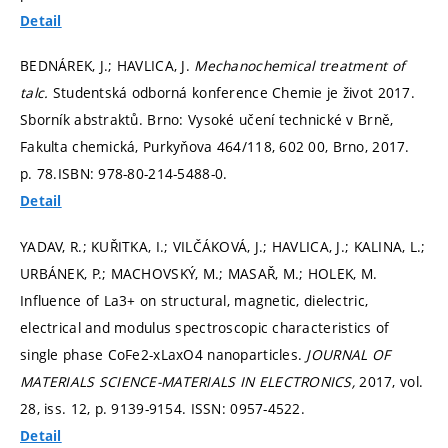
Detail
BEDNÁREK, J.; HAVLICA, J.
Mechanochemical treatment of
talc.
Studentská odborná konference Chemie je život 2017.
Sborník abstraktů. Brno: Vysoké učení technické v Brně,
Fakulta chemická, Purkyňova 464/118, 602 00, Brno, 2017.
p. 78.
ISBN: 978-80-214-5488-0.
Detail
YADAV, R.; KUŘITKA, I.; VILČÁKOVÁ, J.; HAVLICA, J.; KALINA, L.;
URBÁNEK, P.; MACHOVSKÝ, M.; MASAŘ, M.; HOLEK, M.
Influence of La3+ on structural, magnetic, dielectric,
electrical and modulus spectroscopic characteristics of
single phase CoFe2-xLaxO4 nanoparticles.
JOURNAL OF
MATERIALS SCIENCE-MATERIALS IN ELECTRONICS,
2017, vol.
28, iss. 12,
p. 9139-9154.
ISSN: 0957-4522.
Detail