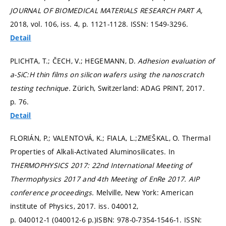
JOURNAL OF BIOMEDICAL MATERIALS RESEARCH PART A,
2018, vol. 106, iss. 4,
p. 1121-1128.
ISSN: 1549-3296.
Detail
PLICHTA, T.; ČECH, V.; HEGEMANN, D.
Adhesion evaluation of
a-SiC:H thin films on silicon wafers using the nanoscratch
testing technique.
Zürich, Switzerland: ADAG PRINT, 2017.
p. 76.
Detail
FLORIÁN, P.; VALENTOVÁ, K.; FIALA, L.;ZMEŠKAL, O. Thermal
Properties of Alkali-Activated Aluminosilicates. In
THERMOPHYSICS 2017: 22nd International Meeting of
Thermophysics 2017 and 4th Meeting of EnRe 2017.
AIP
conference proceedings.
Melville, New York: American
institute of Physics, 2017. iss. 040012,
p. 040012-1 (040012-6 p.)
ISBN: 978-0-7354-1546-1. ISSN: