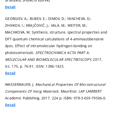
artefaktů
. (Funkční vzorek)
Detail
GEORGIEV, A.; BUBEV, E.; DIMOV, D.; YANCHEVA, D.;
ZHIVKOV, I.; KRAJČOVIČ, J.; VALA, M.; WEITER, M.;
MACHKOVA, M. Synthesis, structure, spectral properties and
DFT quantum chemical calculations of 4-aminoazobenzene
dyes. Effect of intramolecular hydrogen bonding on
photoisomerizati.
SPECTROCHIMICA ACTA PART A-
MOLECULAR AND BIOMOLECULAR SPECTROSCOPY,
2017,
iss. 175,
p. 76-91.
ISSN: 1386-1425.
Detail
WASSERBAUER, J.
Mechanical Properties Of Microstructural
Components Of Inorg Materials.
Mauritius: LAP LAMBERT
Academic Publishing, 2017. 224 p. ISBN: 978-3-659-79506-0.
Detail