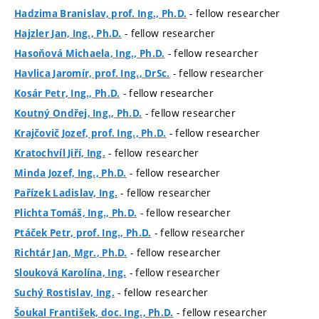
- fellow researcher
Hadzima Branislav, prof. Ing., Ph.D.
- fellow researcher
Hajzler Jan, Ing., Ph.D.
- fellow researcher
Hasoňová Michaela, Ing., Ph.D.
- fellow researcher
Havlica Jaromír, prof. Ing., DrSc.
- fellow researcher
Kosár Petr, Ing., Ph.D.
- fellow researcher
Koutný Ondřej, Ing., Ph.D.
- fellow researcher
Krajčovič Jozef, prof. Ing., Ph.D.
- fellow researcher
Kratochvíl Jiří, Ing.
- fellow researcher
Minda Jozef, Ing., Ph.D.
- fellow researcher
Pařízek Ladislav, Ing.
- fellow researcher
Plichta Tomáš, Ing., Ph.D.
- fellow researcher
Ptáček Petr, prof. Ing., Ph.D.
- fellow researcher
Richtár Jan, Mgr., Ph.D.
- fellow researcher
Slouková Karolína, Ing.
- fellow researcher
Suchý Rostislav, Ing.
- fellow researcher
Šoukal František, doc. Ing., Ph.D.