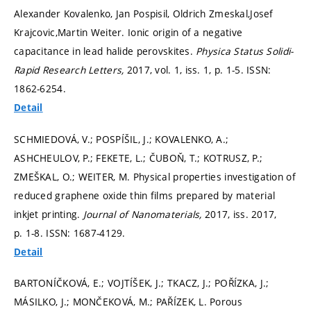
Alexander Kovalenko, Jan Pospisil, Oldrich Zmeskal,Josef
Krajcovic,Martin Weiter. Ionic origin of a negative
capacitance in lead halide perovskites.
Physica Status Solidi-
Rapid Research Letters,
2017, vol. 1, iss. 1,
p. 1-5.
ISSN:
1862-6254.
Detail
SCHMIEDOVÁ, V.; POSPÍŠIL, J.; KOVALENKO, A.;
ASHCHEULOV, P.; FEKETE, L.; ČUBOŇ, T.; KOTRUSZ, P.;
ZMEŠKAL, O.; WEITER, M. Physical properties investigation of
reduced graphene oxide thin films prepared by material
inkjet printing.
Journal of Nanomaterials,
2017, iss. 2017,
p. 1-8.
ISSN: 1687-4129.
Detail
BARTONÍČKOVÁ, E.; VOJTÍŠEK, J.; TKACZ, J.; POŘÍZKA, J.;
MÁSILKO, J.; MONČEKOVÁ, M.; PAŘÍZEK, L. Porous