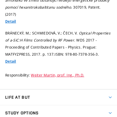
amoniaku ve směsi obsahující vedlejší energetické produkty
pomocí hexanitrokobaltitanu sodného
. 307019, Patent.
(2017)
Detail
BRÁNECKÝ, M.; SCHMIEDOVÁ, V.; ČECH, V.
Optical Properties
of a-SiC:H Films Controlled by RF Power.
WDS 2017 -
Proceeding of Contributed Papers - Physics. Prague:
MATFYZPRESS, 2017.
p. 137.
ISBN: 978-80-7378-356-3.
Detail
Responsibility:
Weiter Martin, prof. Ing., Ph.D.
LIFE AT BUT
BUT Ambience
STUDY OPTIONS