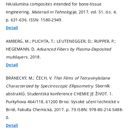
HA/alumina composites intended for bone-tissue
engineering.
Materiali in Tehnologije,
2017, vol. 51, iss. 4,
p. 631-636.
ISSN: 1580-2949.
Detail
AMBERG, M.; PLICHTA, T.; LEUTENEGGER, D.; RUPPER, P.;
HEGEMANN, D.
Advanced Fibers by Plasma-Deposited
multilayers.
2018.
Detail
BRÁNECKÝ, M.; ČECH, V.
Thin Films of Tetravinylsilane
Characterized by Spectroscopic Ellipsometry.
Sborník
abstraktů. Studentská konference CHEMIE JE ŽIVOT. 1.
Purkyňova 464/118, 61200 Brno: Vysoké učení technické v
Brně, Fakulta Chemická, 2017.
p. 79.
ISBN: 978-80-214-5488-
0.
Detail