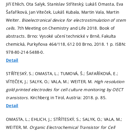
Jiří Ehlich, Ota Salyk, Stanislav Stříteský, Lukáš Omasta, Eva
Šafaříková, Jan Víteček, Lukáš Kubala, Martin Vala, Martin
Weiter.
Bioelectronical device for electrostimulation of stem
cells.
7th Meeting on Chemistry and Life 2018. Book of
abstracts. Brno: Vysoké učení technické v Brně, Fakulta
chemická, Purkyňova 464/118, 612 00 Brno, 2018. 1 p. ISBN:
978-80-214-5488-0.
Detail
STŘÍTESKÝ, S.; OMASTA, L.; TUMOVÁ, Š.; ŠAFAŘÍKOVÁ, E.;
VÍTEČEK, J.; SALYK, O.; VALA, M.; WEITER, M.
High resolution
gold printed electrodes for cell culture monitoring by OECT
transistors.
Kirchberg in Tirol, Austria: 2018.
p. 85.
Detail
OMASTA, L.; EHLICH, J.; STŘÍTESKÝ, S.; SALYK, O.; VALA, M.;
WEITER, M.
Organic Electrochemical Transistor for Cell