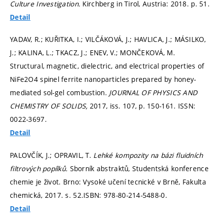
Culture Investigation.
Kirchberg in Tirol, Austria: 2018.
p. 51.
Detail
YADAV, R.; KUŘITKA, I.; VILČÁKOVÁ, J.; HAVLICA, J.; MÁSILKO,
J.; KALINA, L.; TKACZ, J.; ENEV, V.; MONČEKOVÁ, M.
Structural, magnetic, dielectric, and electrical properties of
NiFe2O4 spinel ferrite nanoparticles prepared by honey-
mediated sol-gel combustion.
JOURNAL OF PHYSICS AND
CHEMISTRY OF SOLIDS,
2017, iss. 107,
p. 150-161.
ISSN:
0022-3697.
Detail
PALOVČÍK, J.; OPRAVIL, T.
Lehké kompozity na bázi fluidních
filtrových popílků.
Sborník abstraktů, Studentská konference
chemie je život. Brno: Vysoké učení tecnické v Brně, Fakulta
chemická, 2017.
s. 52.
ISBN: 978-80-214-5488-0.
Detail