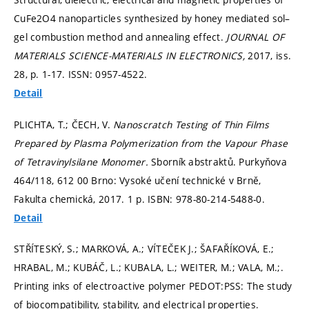
CuFe2O4 nanoparticles synthesized by honey mediated sol–
gel combustion method and annealing effect.
JOURNAL OF
MATERIALS SCIENCE-MATERIALS IN ELECTRONICS,
2017, iss.
28,
p. 1-17.
ISSN: 0957-4522.
Detail
PLICHTA, T.; ČECH, V.
Nanoscratch Testing of Thin Films
Prepared by Plasma Polymerization from the Vapour Phase
of Tetravinylsilane Monomer.
Sborník abstraktů. Purkyňova
464/118, 612 00 Brno: Vysoké učení technické v Brně,
Fakulta chemická, 2017. 1 p. ISBN: 978-80-214-5488-0.
Detail
STŘÍTESKÝ, S.; MARKOVÁ, A.; VÍTEČEK J.; ŠAFAŘÍKOVÁ, E.;
HRABAL, M.; KUBÁČ, L.; KUBALA, L.; WEITER, M.; VALA, M.;.
Printing inks of electroactive polymer PEDOT:PSS: The study
of biocompatibility, stability, and electrical properties.