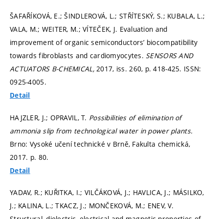
ŠAFAŘÍKOVÁ, E.; ŠINDLEROVÁ, L.; STŘÍTESKÝ, S.; KUBALA, L.;
VALA, M.; WEITER, M.; VÍTEČEK, J. Evaluation and
improvement of organic semiconductors’ biocompatibility
towards fibroblasts and cardiomyocytes.
SENSORS AND
ACTUATORS B-CHEMICAL,
2017, iss. 260,
p. 418-425.
ISSN:
0925-4005.
Detail
HAJZLER, J.; OPRAVIL, T.
Possibilities of elimination of
ammonia slip from technological water in power plants.
Brno: Vysoké učení technické v Brně, Fakulta chemická,
2017.
p. 80.
Detail
YADAV, R.; KUŘITKA, I.; VILČÁKOVÁ, J.; HAVLICA, J.; MÁSILKO,
J.; KALINA, L.; TKACZ, J.; MONČEKOVÁ, M.; ENEV, V.
Structural, dielectric, electrical and magnetic properties of