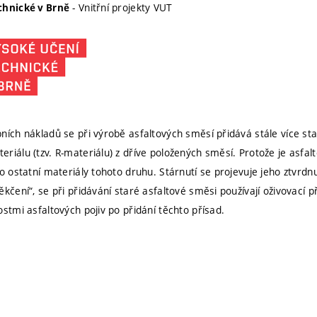
- Vnitřní projekty VUT
chnické v Brně
ních nákladů se při výrobě asfaltových směsí přidává stále více s
riálu (tzv. R-materiálu) z dříve položených směsí. Protože je asfal
ko ostatní materiály tohoto druhu. Stárnutí se projevuje jeho ztvrd
kčení“, se při přidávání staré asfaltové směsi používají oživovací p
stmi asfaltových pojiv po přidání těchto přísad.