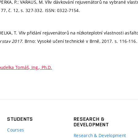
ERKA, P.; VARAUS, M. Vliv dávkování rejuvenátorů na vybrané vlastn
 77, č. 12,
s. 327-332.
ISSN: 0322-7154.
LKA, T. Vliv přidání rejuvenátorů na nízkoteplotní vlastnosti asfalt
orstav 2017.
Brno: Vysoké učení technické v Brně, 2017.
s. 116-116
udelka Tomáš, Ing., Ph.D.
STUDENTS
RESEARCH &
DEVELOPMENT
Courses
Research & Development