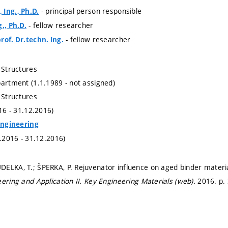
- principal person responsible
Ing., Ph.D.
- fellow researcher
., Ph.D.
- fellow researcher
rof. Dr.techn. Ing.
 Structures
partment (1.1.1989 - not assigned)
 Structures
016 - 31.12.2016)
 Engineering
1.2016 - 31.12.2016)
ELKA, T.; ŠPERKA, P. Rejuvenator influence on aged binder materia
ering and Application II.
Key Engineering Materials (web).
2016.
p.
.