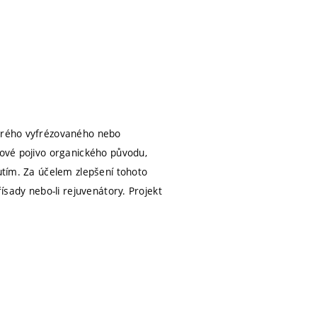
tarého vyfrézovaného nebo
tové pojivo organického původu,
nutím. Za účelem zlepšení tohoto
řísady nebo-li rejuvenátory. Projekt