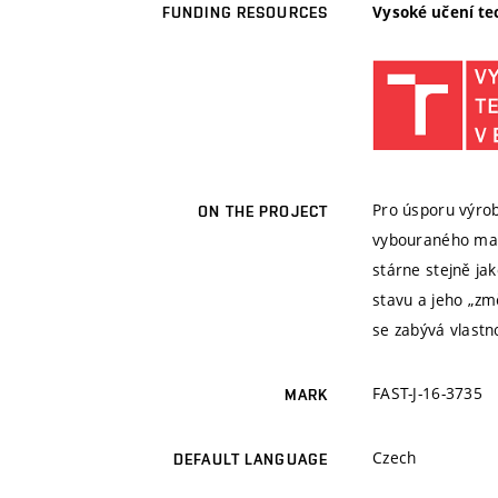
Vysoké učení te
FUNDING RESOURCES
Pro úsporu výrob
ON THE PROJECT
vybouraného mate
stárne stejně ja
stavu a jeho „změ
se zabývá vlastno
FAST-J-16-3735
MARK
Czech
DEFAULT LANGUAGE