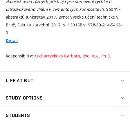
zkoušek dvou různých přístrojů pro stanovení rychlosti
ultrazvukového vlnění v cementových kompozitech.
Sborník
abstraktů Juniorstav 2017. Brno: Vysoké učení technické v
Brně, Fakulta stavební, 2017.
s. 139.
ISBN: 978-80-214-5462-
0.
Detail
Responsibility:
Kucharczyková Barbara, doc. Ing., Ph.D.
LIFE AT BUT
BUT Ambience
STUDY OPTIONS
Spaces
Join BUT
Dormitories
STUDENTS
Short-term studies
Refectories
Courses
Study Regulations
Going Abroad
Scholarships