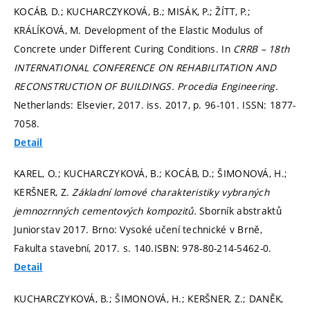
KOCÁB, D.; KUCHARCZYKOVÁ, B.; MISÁK, P.; ŽÍTT, P.;
KRÁLÍKOVÁ, M. Development of the Elastic Modulus of
Concrete under Different Curing Conditions. In
CRRB – 18th
INTERNATIONAL CONFERENCE ON REHABILITATION AND
RECONSTRUCTION OF BUILDINGS.
Procedia Engineering.
Netherlands: Elsevier, 2017. iss. 2017,
p. 96-101.
ISSN: 1877-
7058.
Detail
KAREL, O.; KUCHARCZYKOVÁ, B.; KOCÁB, D.; ŠIMONOVÁ, H.;
KERŠNER, Z.
Základní lomové charakteristiky vybraných
jemnozrnných cementových kompozitů.
Sborník abstraktů
Juniorstav 2017. Brno: Vysoké učení technické v Brně,
Fakulta stavební, 2017.
s. 140.
ISBN: 978-80-214-5462-0.
Detail
KUCHARCZYKOVÁ, B.; ŠIMONOVÁ, H.; KERŠNER, Z.; DANĚK,