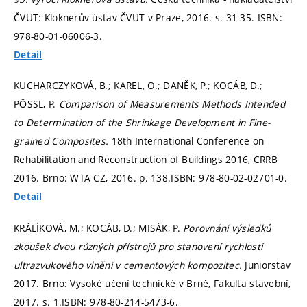
ČVUT: Kloknerův ústav ČVUT v Praze, 2016.
s. 31-35.
ISBN:
978-80-01-06006-3.
Detail
KUCHARCZYKOVÁ, B.; KAREL, O.; DANĚK, P.; KOCÁB, D.;
PŐSSL, P.
Comparison of Measurements Methods Intended
to Determination of the Shrinkage Development in Fine-
grained Composites.
18th International Conference on
Rehabilitation and Reconstruction of Buildings 2016, CRRB
2016. Brno: WTA CZ, 2016.
p. 138.
ISBN: 978-80-02-02701-0.
Detail
KRÁLÍKOVÁ, M.; KOCÁB, D.; MISÁK, P.
Porovnání výsledků
zkoušek dvou různých přístrojů pro stanovení rychlosti
ultrazvukového vlnění v cementových kompozitec.
Juniorstav
2017. Brno: Vysoké učení technické v Brně, Fakulta stavební,
2017.
s. 1.
ISBN: 978-80-214-5473-6.