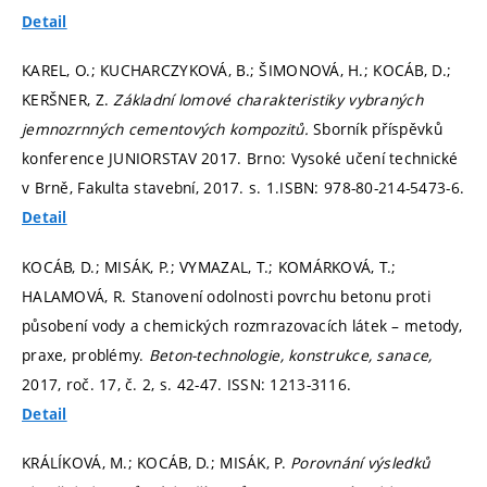
Detail
KAREL, O.; KUCHARCZYKOVÁ, B.; ŠIMONOVÁ, H.; KOCÁB, D.;
KERŠNER, Z.
Základní lomové charakteristiky vybraných
jemnozrnných cementových kompozitů.
Sborník příspěvků
konference JUNIORSTAV 2017. Brno: Vysoké učení technické
v Brně, Fakulta stavební, 2017.
s. 1.
ISBN: 978-80-214-5473-6.
Detail
KOCÁB, D.; MISÁK, P.; VYMAZAL, T.; KOMÁRKOVÁ, T.;
HALAMOVÁ, R. Stanovení odolnosti povrchu betonu proti
působení vody a chemických rozmrazovacích látek – metody,
praxe, problémy.
Beton-technologie, konstrukce, sanace,
2017, roč. 17, č. 2,
s. 42-47.
ISSN: 1213-3116.
Detail
KRÁLÍKOVÁ, M.; KOCÁB, D.; MISÁK, P.
Porovnání výsledků