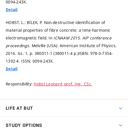
0094-243X.
Detail
HOBST, L.; BÍLEK, P. Non-destructive identification of
material properties of fibre concrete: a time-harmonic
electromagnetic field. In
ICNAAM 2015.
AIP conference
proceedings.
Melville (USA): American Institute of Physics,
2016. iss. 1,
p. 380011-1 (380011-4 p.)
ISBN: 978-0-7354-
1392-4. ISSN: 0094-243X.
Detail
Responsibility:
Hobst Leonard, prof. Ing., CSc.
LIFE AT BUT
BUT Ambience
STUDY OPTIONS