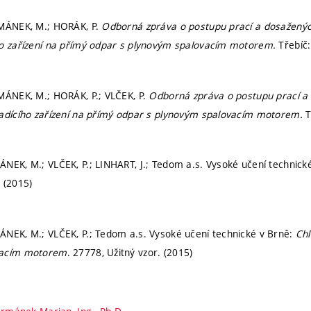
RMÁNEK, M.; HORÁK, P.
Odborná zpráva o postupu prací a dosažených
ho zařízení na přímý odpar s plynovým spalovacím motorem.
Třebíč
MÁNEK, M.; HORÁK, P.; VLČEK, P.
Odborná zpráva o postupu prací a 
ladícího zařízení na přímý odpar s plynovým spalovacím motorem.
T
NEK, M.; VLČEK, P.; LINHART, J.; Tedom a.s. Vysoké učení technick
 (2015)
NEK, M.; VLČEK, P.; Tedom a.s. Vysoké učení technické v Brně:
Chl
vacím motorem
. 27778, Užitný vzor. (2015)