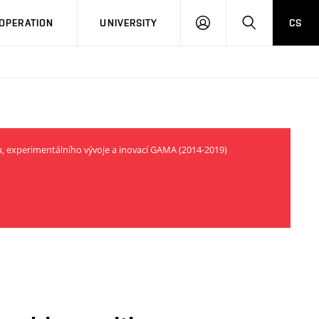
LOG
SEARCH
OPERATION
UNIVERSITY
CS
IN
u, experimentálního vývoje a inovací GAMA (2014-2019)