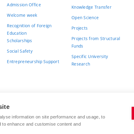
Admission Office
Knowledge Transfer
Welcome week
Open Science
Recognition of Foreign
Projects
Education
Projects from Structural
Scholarships
Funds
Social Safety
Specific University
Entrepreneurship Support
Research
site
BRNO UNIVERSITY OF TECHNOLOGY
alyse information on site performance and usage, to
nd to enhance and customise content and
Antonínská 548/1
www.vut.cz
602 00 Brno
vut@vutbr.cz