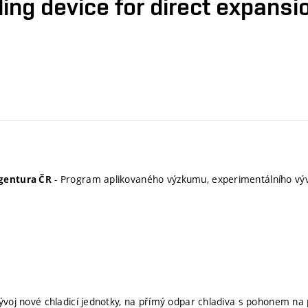
ng device for direct expansio
- Program aplikovaného výzkumu, experimentálního výv
gentura ČR
vývoj nové chladicí jednotky, na přímý odpar chladiva s pohonem na