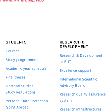
rmánek Marian, Ing., Ph.D.
STUDENTS
RESEARCH &
DEVELOPMENT
Courses
Research & Development
Study programmes
at BUT
Academic year schedule
Excellence support
Final theses
International Scientific
Advisory Board
Doctoral Studies
Study Regulations
Research quality assurance
system
Personal Data Protection
Going Abroad
Research infrastructures