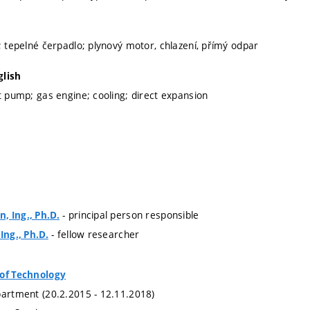
a; tepelné čerpadlo; plynový motor, chlazení, přímý odpar
glish
at pump; gas engine; cooling; direct expansion
- principal person responsible
, Ing., Ph.D.
- fellow researcher
Ing., Ph.D.
 of Technology
partment (20.2.2015 - 12.11.2018)