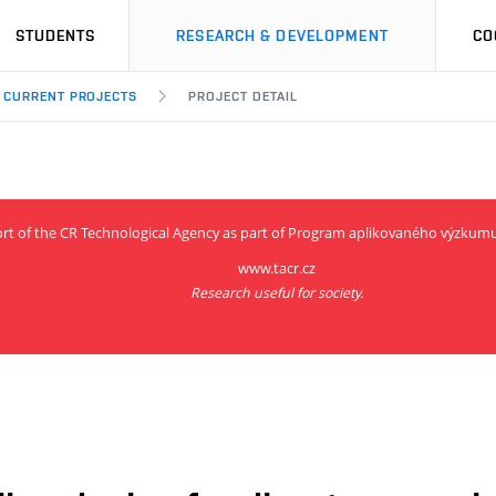
STUDENTS
RESEARCH & DEVELOPMENT
CO
CURRENT PROJECTS
PROJECT DETAIL
ort of the CR Technological Agency as part of Program aplikovaného výzkum
www.tacr.cz
Research useful for society.