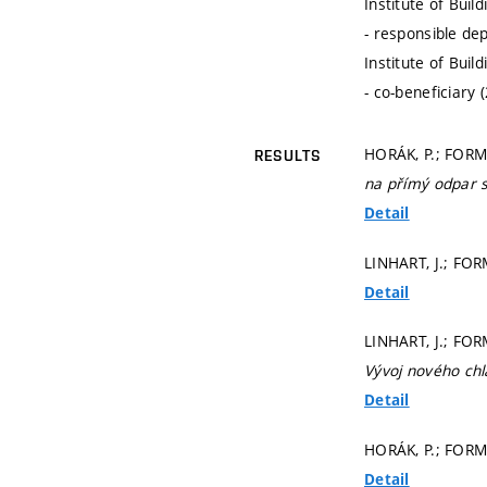
Institute of Buil
- responsible de
Institute of Buil
- co-beneficiary 
HORÁK, P.; FORMÁ
RESULTS
na přímý odpar 
Detail
LINHART, J.; FO
Detail
LINHART, J.; FOR
Vývoj nového ch
Detail
HORÁK, P.; FORM
Detail