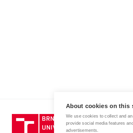
About cookies on this 
We use cookies to collect and an
Brno
provide social media features a
University
advertisements.
of