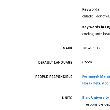
Keywords
chladící jednotk
Key words in En
cooling unit; he
TA04020173
MARK
Czech
DEFAULT LANGUAGE
Formánek Marian
PEOPLE RESPONSIBLE
Horák Petr, doc. 
Brno University
UNITS
- responsible de