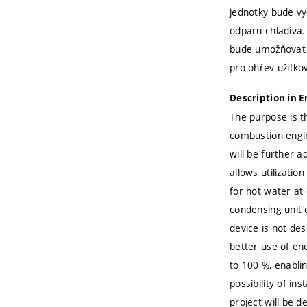
jednotky bude vy
odparu chladiva.
bude umožňovat v
pro ohřev užitkov
Description in E
The purpose is t
combustion engin
will be further 
allows utilizatio
for hot water at 
condensing unit d
device is not des
better use of ene
to 100 %, enablin
possibility of in
project will be d