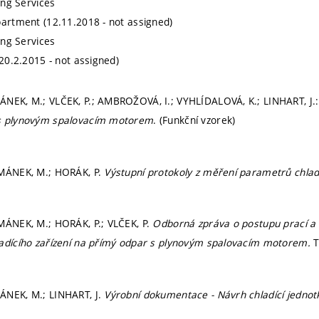
ding Services
partment (12.11.2018 - not assigned)
ding Services
(20.2.2015 - not assigned)
NEK, M.; VLČEK, P.; AMBROŽOVÁ, I.; VYHLÍDALOVÁ, K.; LINHART, J.
s plynovým spalovacím motorem
. (Funkční vzorek)
RMÁNEK, M.; HORÁK, P.
Výstupní protokoly z měření parametrů chlad
MÁNEK, M.; HORÁK, P.; VLČEK, P.
Odborná zpráva o postupu prací a 
ladícího zařízení na přímý odpar s plynovým spalovacím motorem.
T
ÁNEK, M.; LINHART, J.
Výrobní dokumentace - Návrh chladící jednot