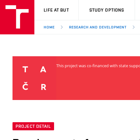
VUT
LIFE AT BUT
STUDY OPTIONS
HOME
RESEARCH AND DEVELOPMENT
This project was co-financed with state supp
PROJECT DETAIL