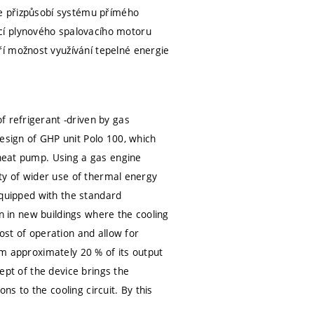
le přizpůsobí systému přímého
cí plynového spalovacího motoru
í možnost využívání tepelné energie
f refrigerant -driven by gas
esign of GHP unit Polo 100, which
 heat pump. Using a gas engine
ity of wider use of thermal energy
 equipped with the standard
ven in new buildings where the cooling
cost of operation and allow for
rom approximately 20 % of its output
cept of the device brings the
ons to the cooling circuit. By this