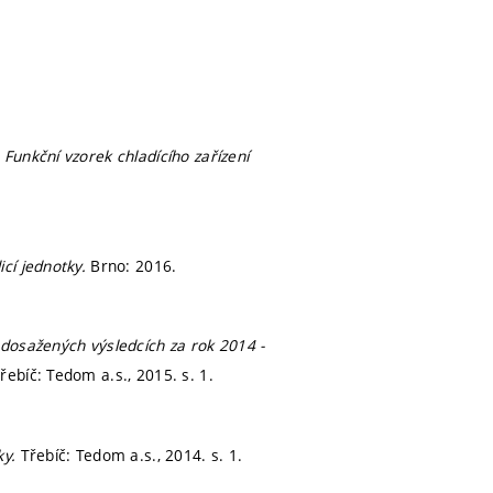
:
Funkční vzorek chladícího zařízení
icí jednotky.
Brno: 2016.
dosažených výsledcích za rok 2014 -
řebíč: Tedom a.s., 2015.
s. 1.
ky.
Třebíč: Tedom a.s., 2014.
s. 1.