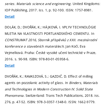
series. Materials science and engineering.
United Kingdoms:
IOP Publishing, 2017. iss. 1,
p. 92-100.
ISSN: 1757-8981.
Detail
DOLÁK, D.; DVOŘÁK, K.; HÁJKOVÁ, I. VPLYV TECHNOLÓGIE
MLETIA NA VLASTNOSTI PORTLANDSKÉHO CEMENTU. In
CONSTRUMAT 2016, Sborník příspěvků z XXII. mezinárodní
konference o stavebních materiálech.
Jan Kočí, Eva
Vejmelková. Praha: České vysoké učení technické v Praze,
2016.
s. 90-98.
ISBN: 978-80-01-05958-6.
Detail
DVOŘÁK, K.; RAVASZOVÁ, S.; GAZDIČ, D. Effect of milling
agents on pozzolanic activity of glass. In
Binders, Materials
and Technologies in Modern Construction IV.
Solid State
Phenomena.
Switzerland: Trans Tech Publications, 2018. iss.
276,
p. 47-52.
ISBN: 978-3-0357-1348-0. ISSN: 1662-9779.