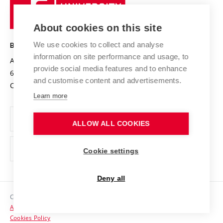
University
Research infrastructures
International Agreements
of
Entrepreneurial University / ContriBUTe
Knowledge Transfer
University Networks
About cookies on this site
Technology
Safe University
Open Science
Cooperation with Schools
We use cookies to collect and analyse
BRNO UNIVERSITY OF TECHNOLOGY
Organization Structure
Projects
information on site performance and usage, to
Antonínská 548/1
www.vut.cz
provide social media features and to enhance
Projects from Structural Funds
602 00 Brno
vut@vutbr.cz
Official notice board
and customise content and advertisements.
Czech Republic
Specific University Research
Personal Data Protection
Learn more
Career at BUT
ALLOW ALL COOKIES
Support and development of employees and students
Equal opportunities
Cookie settings
Social Safety
Deny all
HR Award
Copyright © 2026 VUT
Accessibility Statement
Contacts
Cookies Policy