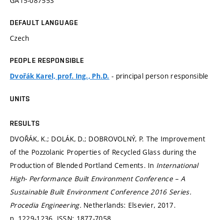
GA15-08755S
DEFAULT LANGUAGE
Czech
PEOPLE RESPONSIBLE
- principal person responsible
Dvořák Karel, prof. Ing., Ph.D.
UNITS
RESULTS
DVOŘÁK, K.; DOLÁK, D.; DOBROVOLNÝ, P. The Improvement
of the Pozzolanic Properties of Recycled Glass during the
Production of Blended Portland Cements. In
International
High- Performance Built Environment Conference – A
Sustainable Built Environment Conference 2016 Series.
Procedia Engineering.
Netherlands: Elsevier, 2017.
p. 1229-1236.
ISSN: 1877-7058.