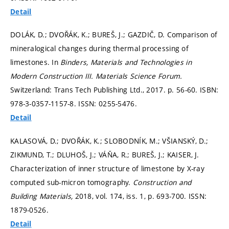
Detail
DOLÁK, D.; DVOŘÁK, K.; BUREŠ, J.; GAZDIČ, D. Comparison of
mineralogical changes during thermal processing of
limestones. In
Binders, Materials and Technologies in
Modern Construction III.
Materials Science Forum.
Switzerland: Trans Tech Publishing Ltd., 2017.
p. 56-60.
ISBN:
978-3-0357-1157-8. ISSN: 0255-5476.
Detail
KALASOVÁ, D.; DVOŘÁK, K.; SLOBODNÍK, M.; VŠIANSKÝ, D.;
ZIKMUND, T.; DLUHOŠ, J.; VÁŇA, R.; BUREŠ, J.; KAISER, J.
Characterization of inner structure of limestone by X-ray
computed sub-micron tomography.
Construction and
Building Materials,
2018, vol. 174, iss. 1,
p. 693-700.
ISSN:
1879-0526.
Detail