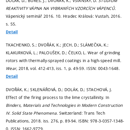
DOLÁK, D.; BUREŠ, J.; DVOŘÁK, K.; VŠIANSKÝ, D.
STUDIUM
REAKTIVITY VÁPNA NA VYBRANÝCH VZORCÍCH VÁPENCŮ.
Vápenický seminář 2016. 10. Hradec Králová: Vustah, 2016.
s. 55.
Detail
TKACHENKO, S.; DVOŘÁK, K.; JECH, D.; SLÁMEČKA, K.;
KLAKURKOVÁ, L.; PALOUŠEK, D.; ČELKO, L. Wear of grinding
rotors with thermally-sprayed coatings in a high-speed mill.
Wear,
2018, vol. 412-413, iss. 1,
p. 49-59.
ISSN: 0043-1648.
Detail
DVOŘÁK, K.; SKLENÁŘOVÁ, D.; DOLÁK, D.; STACHOVÁ, J.
Effect of the firing process to the lime crystallinity. In
Binders, Materials and Technologies in Modern Construction
IV.
Solid State Phenomena.
Switzerland: Trans Tech
Publications, 2018. iss. 276,
p. 89-94.
ISBN: 978-3-0357-1348-
0. ISSN: 1662-9779.